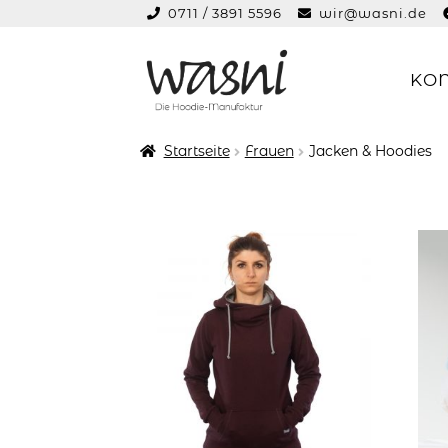
0711 / 3891 5596
wir@wasni.de
springen
KO
Zur
Zum
Navigation
Inhalt
springen
springen
Startseite
Frauen
Jacken & Hoodies