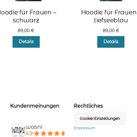
oodie für Frauen –
Hoodie für Frauen
schwarz
tiefseeblau
89,00
€
89,00
€
Dieses
Diese
Details
Details
Produkt
Produ
weist
weist
mehrere
mehr
Varianten
Varia
auf.
auf.
Die
Die
Optionen
Optio
können
könn
auf
auf
der
der
Kundenmeinungen
Rechtliches
Produktseite
Produ
gewählt
gewä
Cookie-Einstellungen
werden
werd
wasni
Impressum
4.9