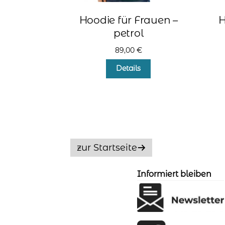
Hoodie für Frauen –
H
petrol
89,00
€
Dieses
Details
Produkt
weist
mehrere
Varianten
auf.
Die
Optionen
zur Startseite
können
auf
der
Informiert bleiben
Produktseite
gewählt
werden