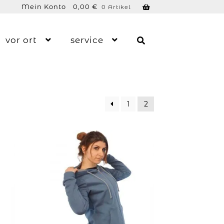
Mein Konto
0,00
€
0 Artikel
vor ort
service
1
2