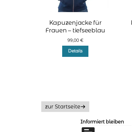
Kapuzenjacke für
Frauen – tiefseeblau
99,00
€
Dieses
Details
Produkt
weist
mehrere
Varianten
auf.
Die
Optionen
können
auf
zur Startseite
der
Produktseite
Informiert bleiben
gewählt
werden