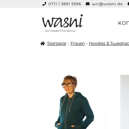
0711 / 3891 5596
wir@wasni.de
springen
KO
Zur
Zum
Navigation
Inhalt
springen
springen
Startseite
Frauen
Hoodies & Sweatjac