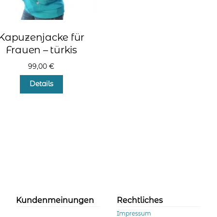
Kapuzenjacke für
Frauen – türkis
99,00
€
Dieses
Details
Produkt
weist
mehrere
Varianten
auf.
Die
Optionen
können
auf
der
Produktseite
Kundenmeinungen
Rechtliches
gewählt
werden
Impressum