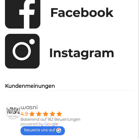
Kundenmeinungen
wasni
4.9
Basierend auf 182 Bewertungen
powered by
G
o
o
g
l
e
bewerte uns auf