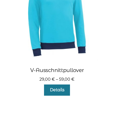
können
auf
der
Produktseite
gewählt
werden
V-Ausschnittpullover
29,00
€
–
59,00
€
Dieses
Details
Produkt
weist
mehrere
Varianten