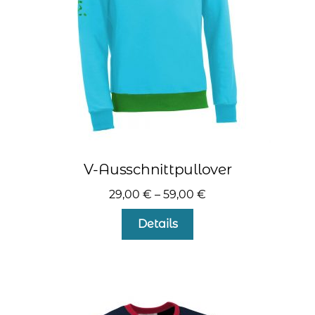
der
Produktseite
gewählt
werden
V-Ausschnittpullover
29,00
€
–
59,00
€
Dieses
Details
Produkt
weist
mehrere
Varianten
auf.