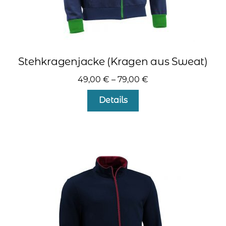
Stehkragenjacke (Kragen aus Sweat)
49,00
€
–
79,00
€
Dieses
Details
Produkt
weist
mehrere
Varianten
auf.
Die
Optionen
können
auf
der