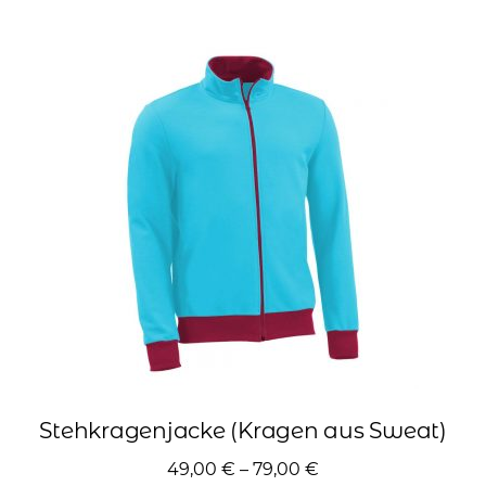
mehrere
Varianten
auf.
Die
Optionen
können
auf
der
Produktseite
gewählt
werden
Stehkragenjacke (Kragen aus Sweat)
49,00
€
–
79,00
€