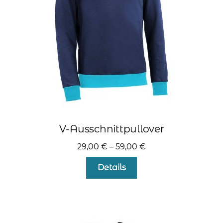
auf
der
Produktseite
gewählt
werden
V-Ausschnittpullover
29,00
€
–
59,00
€
Dieses
Details
Produkt
weist
mehrere
Varianten
auf.