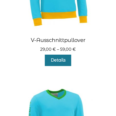
V-Ausschnittpullover
29,00
€
–
59,00
€
Dieses
Details
Produkt
weist
mehrere
Varianten
auf.
Die
Optionen
können
auf