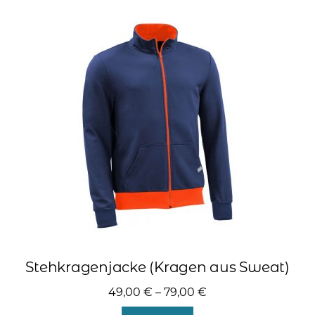
Varianten
auf.
Die
Optionen
können
auf
der
Produktseite
gewählt
werden
Stehkragenjacke (Kragen aus Sweat)
49,00
€
–
79,00
€
Dieses