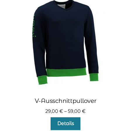
Die
Optionen
können
auf
der
Produktseite
gewählt
werden
V-Ausschnittpullover
29,00
€
–
59,00
€
Dieses
Details
Produkt