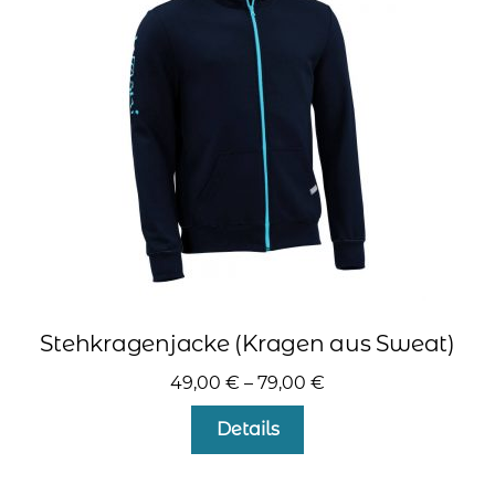
Optionen
können
auf
der
Produktseite
gewählt
werden
Stehkragenjacke (Kragen aus Sweat)
49,00
€
–
79,00
€
Dieses
Details
Produkt
weist