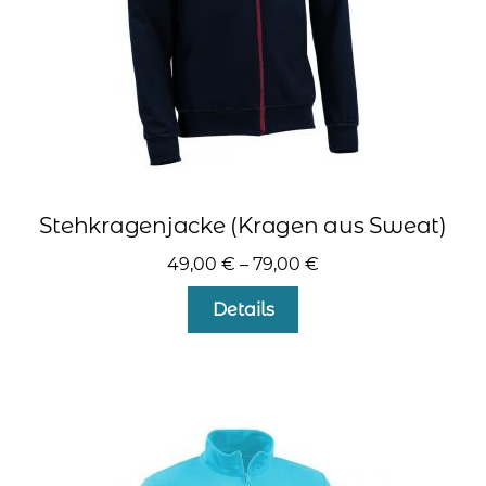
Produktseite
gewählt
werden
Stehkragenjacke (Kragen aus Sweat)
49,00
€
–
79,00
€
Dieses
Details
Produkt
weist
mehrere
Varianten
auf.
Die
Optionen