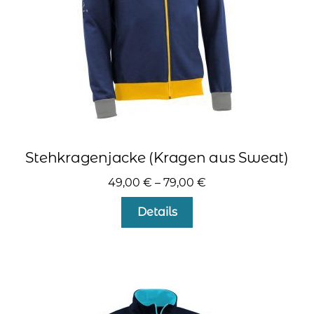
kontakt
home
Stehkragenjacke (Kragen aus Sweat)
49,00
€
–
79,00
€
Dieses
Details
Produkt
weist
mehrere
Varianten
auf.
Die