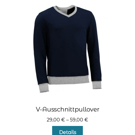
auf.
Die
Optionen
können
auf
der
Produktseite
gewählt
werden
V-Ausschnittpullover
29,00
€
–
59,00
€
Dieses
Details