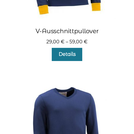
V-Ausschnittpullover
29,00
€
–
59,00
€
Dieses
Details
Produkt
weist
mehrere
Varianten
auf.
Die
Optionen
können
auf
der
Produktseite