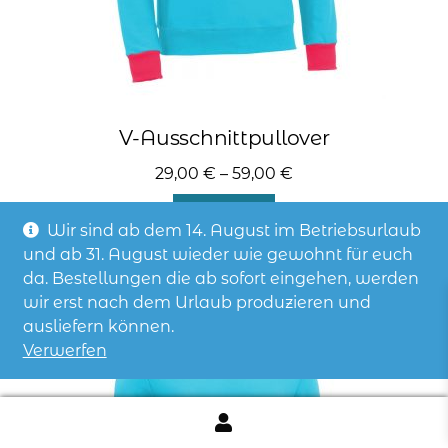
V-Ausschnittpullover
29,00
€
–
59,00
€
Dieses
Details
Produkt
Wir sind ab dem 14. August im Betriebsurlaub
weist
und ab 31. August wieder wie gewohnt für euch
mehrere
da. Bestellungen die ab sofort eingehen, werden
Varianten
wir erst nach dem Urlaub produzieren und
auf.
ausliefern können.
Die
Verwerfen
Optionen
können
auf
der