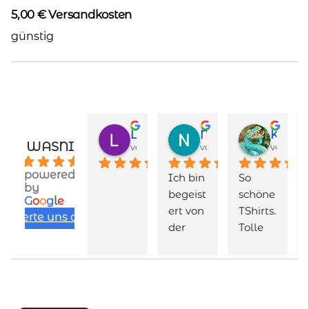
5,00 € Versandkosten
günstig
Lukas
Nayeli Ayarza
Karen Totalmeschugge
WASNI
vor 1 Monat
vor 2 Monaten
vor 2 M
4.9
powered
Ich bin 
So 
by
begeist
schöne 
G
o
o
g
l
e
ert von 
TShirts. 
bewerte uns auf
der 
Tolle 
Qualit
Farben
ät und 
, schön 
Vielfalt 
verarb
der 
eitet, 