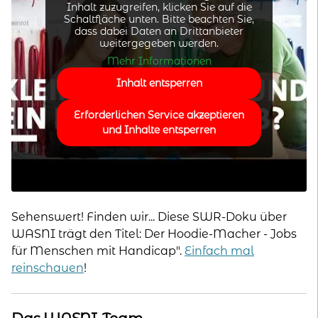
Inhalt zuzugreifen, klicken Sie auf die
Schaltfläche unten. Bitte beachten Sie,
dass dabei Daten an Drittanbieter
weitergegeben werden.
Mehr Informationen
Inhalt entsperren
Erforderlichen Service akzeptieren
und Inhalte entsperren
Sehenswert! Finden wir... Diese SWR-Doku über
WASNI trägt den Titel: Der Hoodie-Macher - Jobs
für Menschen mit Handicap".
Einfach mal
reinschauen
!