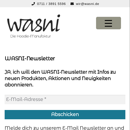
0711 / 3891 5596
wir@wasni.de
springen
Zur
Zum
Navigation
Inhalt
springen
springen
KONFIGURATOR
KONFIGURATOR
WASNI-Newsletter
SHOP
SHOP
JA
,
ich will den WASNI-Newsletter mit Infos zu
neuen Produkten, Aktionen und Neuigkeiten
über uns
über uns
abonnieren.
vor ort
vor ort
service
service
suche
Melde dich zu unserem E-Mail Newsletter an und