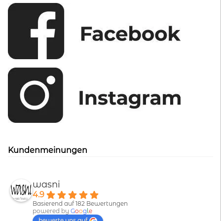
Kundenmeinungen
wasni
4.9
Basierend auf 182 Bewertungen
powered by
G
o
o
g
l
e
bewerte uns auf