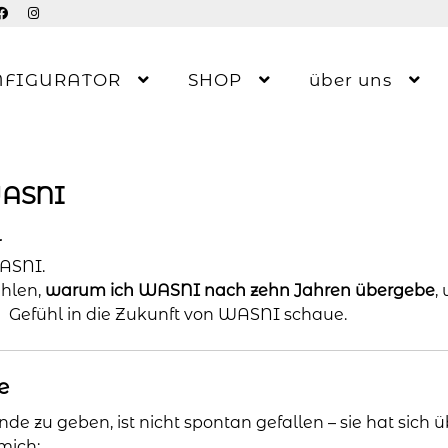
NFIGURATOR
SHOP
über uns
 WASNI
l
WASNI.
ählen,
warum ich WASNI nach zehn Jahren übergebe
,
 Gefühl in die Zukunft von WASNI schaue.
e
 zu geben, ist nicht spontan gefallen – sie hat sich üb
mich: