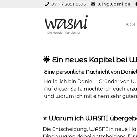
0711 / 3891 5596
wir@wasni.de
springen
KO
Zur
Zum
Navigation
Inhalt
springen
springen
🌟 Ein neues Kapitel bei
Eine persönliche Nachricht von Danie
Hallo, ich bin Daniel – Gründer von 
Auf dieser Seite möchte ich euch erz
und warum ich mit einem sehr guten
⭐️ Warum ich WASNI übergeb
Die Entscheidung, WASNI in neue Hände
Dinge waren dabei entscheidend für 