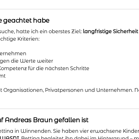
ge geachtet habe
uche, hatte ich ein oberstes Ziel:
langfristige Sicherhei
htige Kriterien:
nternehmen
gen die Werte weiter
ompetenz für die nächsten Schritte
mt
mit Organisationen, Privatpersonen und Unternehmen. 
 Andreas Braun gefallen ist
Bettina in Winnenden. Sie haben vier erwachsene Kinder
n WASNI
. Bettina begleitet ihn dabei im Hintergrund – 