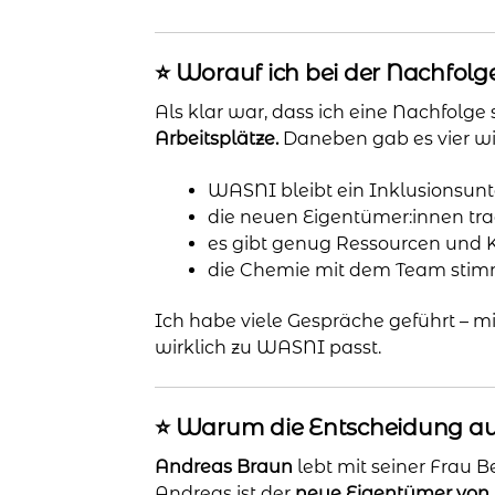
⭐️ Worauf ich bei der Nachfol
Als klar war, dass ich eine Nachfolge s
Arbeitsplätze.
Daneben gab es vier wic
WASNI bleibt ein Inklusionsu
die neuen Eigentümer:innen tra
es gibt genug Ressourcen und K
die Chemie mit dem Team stim
Ich habe viele Gespräche geführt – 
wirklich zu WASNI passt.
⭐️ Warum die Entscheidung auf
Andreas Braun
lebt mit seiner Frau 
Andreas ist der
neue Eigentümer vo