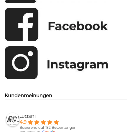
Kundenmeinungen
wasni
4.9
Basierend auf 182 Bewertungen
powered by
G
o
o
g
l
e