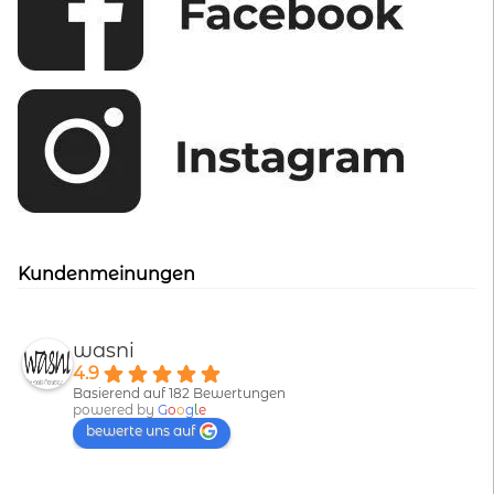
Kundenmeinungen
wasni
4.9
Basierend auf 182 Bewertungen
powered by
G
o
o
g
l
e
bewerte uns auf