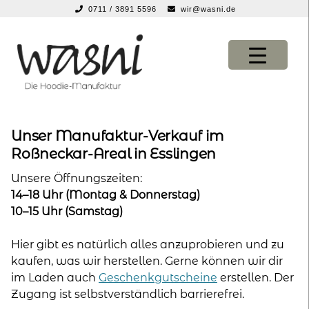
0711 / 3891 5596
wir@wasni.de
springen
Zur
Zum
Navigation
Inhalt
springen
springen
KONFIGURATOR
KONFIGURATOR
Unser Manufaktur-Verkauf im
Roßneckar-Areal in Esslingen
SHOP
SHOP
Unsere Öffnungszeiten:
14–18 Uhr (Montag & Donnerstag)
über uns
über uns
10–15 Uhr (Samstag)
vor ort
vor ort
Hier gibt es natürlich alles anzuprobieren und zu
kaufen, was wir herstellen. Gerne können wir dir
service
service
im Laden auch
Geschenkgutscheine
erstellen. Der
Zugang ist selbstverständlich barrierefrei.
suche