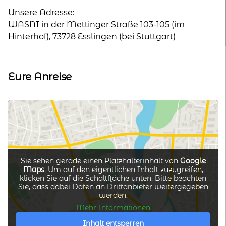
Unsere Adresse:
kontakt
WASNI in der Mettinger Straße 103-105 (im
Hinterhof), 73728 Esslingen (bei Stuttgart)
home
Eure Anreise
Sie sehen gerade einen Platzhalterinhalt von
Google
Maps
. Um auf den eigentlichen Inhalt zuzugreifen,
klicken Sie auf die Schaltfläche unten. Bitte beachten
Sie, dass dabei Daten an Drittanbieter weitergegeben
werden.
Mehr Informationen
Inhalt entsperren