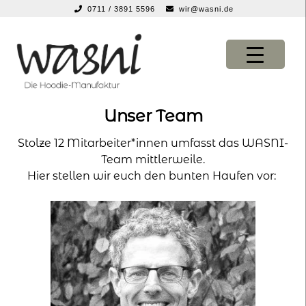
0711 / 3891 5596
wir@wasni.de
springen
Zur
Zum
Navigation
Inhalt
springen
springen
Unser Team
KONFIGURATOR
KONFIGURATOR
Stolze 12 Mitarbeiter*innen umfasst das WASNI-
SHOP
SHOP
Team mittlerweile.
Hier stellen wir euch den bunten Haufen vor:
über uns
über uns
vor ort
vor ort
service
service
suche