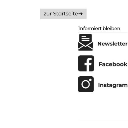
t
e
zur Startseite
r
n
a
Informiert bleiben
t
i
v
e
: