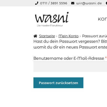
0711 / 3891 5596
wir@wasni.de
springen
KO
Zur
Zum
Navigation
Inhalt
springen
springen
Startseite
Mein Konto
Passwort zurü
Hast du dein Passwort vergessen? Bit
womit du dir ein neues Passwort erste
Benutzername oder E-Mail-Adresse
*
Passwort zurücksetzen
A
l