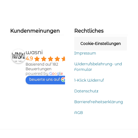
Kundenmeinungen
Rechtliches
Cookie-Einstellungen
wasni
Impressum
4.9
Widerrufsbelehrung- und
Basierend auf 182
Bewertungen
Formular
powered by
G
o
o
g
l
e
bewerte uns auf
1-Klick Widerruf
Datenschutz
Barrierefreiheitserklärung
AGB