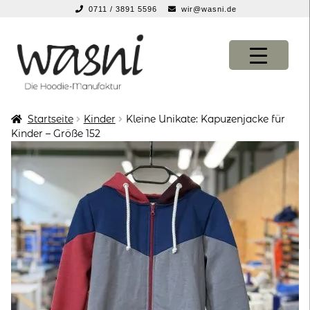
0711 / 3891 5596
wir@wasni.de
springen
Zur
Zum
Navigation
Inhalt
springen
springen
Startseite
Kinder
Kleine Unikate: Kapuzenjacke für
KONFIGURATOR
KONFIGURATOR
Kinder – Größe 152
SHOP
SHOP
über uns
über uns
vor ort
vor ort
service
service
suche