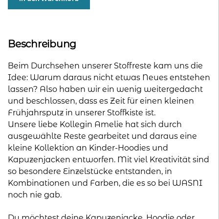
Unikate:
Kapuzenjacke
für
Kinder
Beschreibung
-
Größe
Beim Durchsehen unserer Stoffreste kam uns die
152
Idee: Warum daraus nicht etwas Neues entstehen
Menge
lassen? Also haben wir ein wenig weitergedacht
und beschlossen, dass es Zeit für einen kleinen
Frühjahrsputz in unserer Stoffkiste ist.
Unsere liebe Kollegin Amelie hat sich durch
ausgewählte Reste gearbeitet und daraus eine
kleine Kollektion an Kinder-Hoodies und
Kapuzenjacken entworfen. Mit viel Kreativität sind
so besondere Einzelstücke entstanden, in
Kombinationen und Farben, die es so bei WASNI
noch nie gab.
Du möchtest deine Kapuzenjacke, Hoodie oder