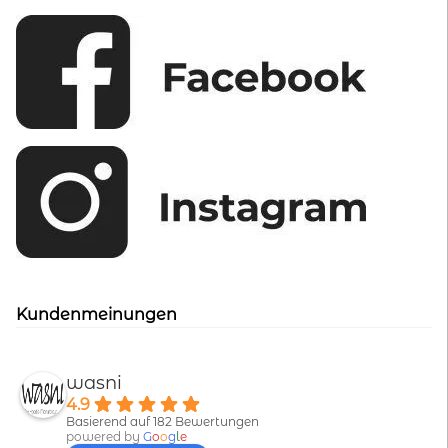
Kundenmeinungen
wasni
4.9
Basierend auf 182 Bewertungen
powered by
G
o
o
g
l
e