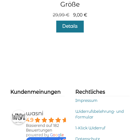
Größe
Ursprünglicher
Aktueller
29,99
€
9,00
€
Preis
Preis
Dieses
Details
war:
ist:
Produkt
29,99 €
9,00 €.
weist
mehrere
Varianten
auf.
Die
Optionen
können
auf
der
Kundenmeinungen
Rechtliches
Produktseite
Impressum
gewählt
werden
Widerrufsbelehrung- und
wasni
Formular
4.9
Basierend auf 182
1-Klick Widerruf
Bewertungen
powered by
G
o
o
g
l
e
Datenschutz