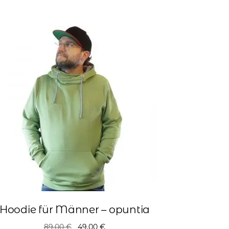
Hoodie für Männer – opuntia
Ursprünglicher
Aktueller
89,00
€
49,00
€