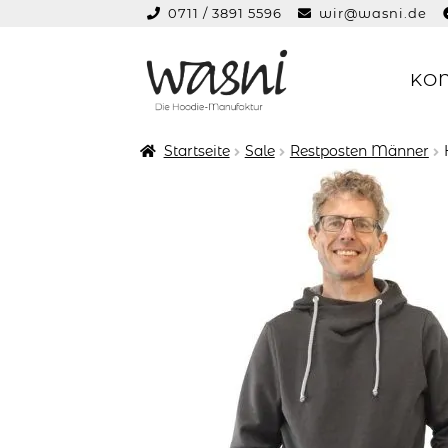
0711 / 3891 5596
wir@wasni.de
springen
KO
Zur
Zum
Navigation
Inhalt
springen
springen
Startseite
Sale
Restposten Männer