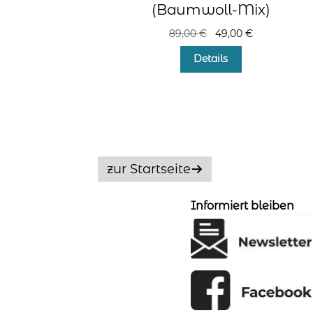
(Baumwoll-Mix)
Ursprünglicher
Aktueller
89,00
€
49,00
€
Preis
Preis
Details
war:
ist:
89,00 €
49,00 €.
zur Startseite
Informiert bleiben