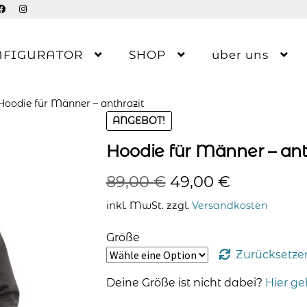
NFIGURATOR
SHOP
über uns
Hoodie für Männer – anthrazit
ANGEBOT!
Hoodie für Männer – ant
Ursprünglicher
Aktueller
89,00
€
49,00
€
Preis
Preis
inkl. MwSt.
zzgl.
Versandkosten
war:
ist:
Größe
89,00 €
49,00 €.
Zurücksetze
Deine Größe ist nicht dabei?
Hier ge