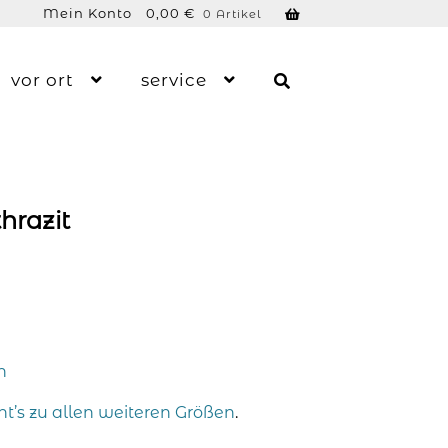
Mein Konto
0,00
€
0 Artikel
vor ort
service
hrazit
n
ht’s zu allen weiteren Größen
.