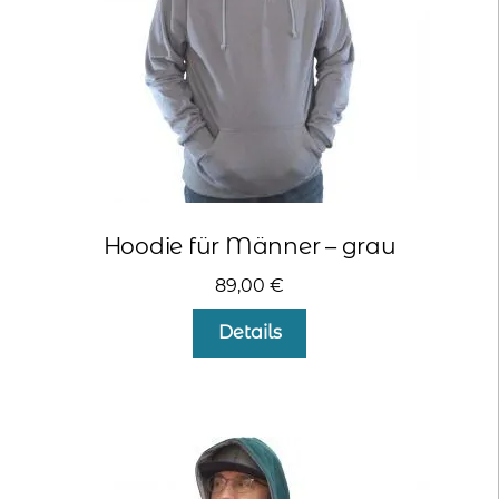
Hoodie für Männer – grau
89,00
€
Dieses
Details
Produkt
weist
mehrere
Varianten
auf.
Die