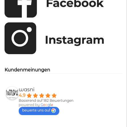
Kundenmeinungen
wasni
4.9
Basierend auf 182 Bewertungen
powered by
G
o
o
g
l
e
bewerte uns auf