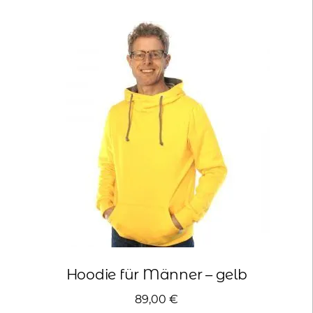
Varianten
auf.
Die
Optionen
können
auf
der
Produktseite
gewählt
werden
Hoodie für Männer – gelb
89,00
€