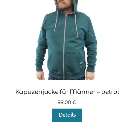
Optionen
können
auf
der
Produktseite
gewählt
werden
Kapuzenjacke für Männer – petrol
99,00
€
Dieses
Details
Produkt
weist
mehrere