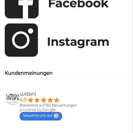
Kundenmeinungen
wasni
4.9
Basierend auf 182 Bewertungen
powered by
G
o
o
g
l
e
bewerte uns auf