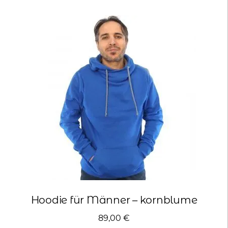
Varianten
auf.
Die
Optionen
können
auf
der
Produktseite
gewählt
werden
Hoodie für Männer – kornblume
89,00
€