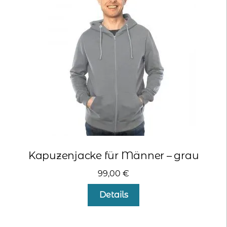
Optionen
können
auf
der
Produktseite
gewählt
werden
Kapuzenjacke für Männer – grau
99,00
€
Dieses
Details
Produkt
weist
mehrere