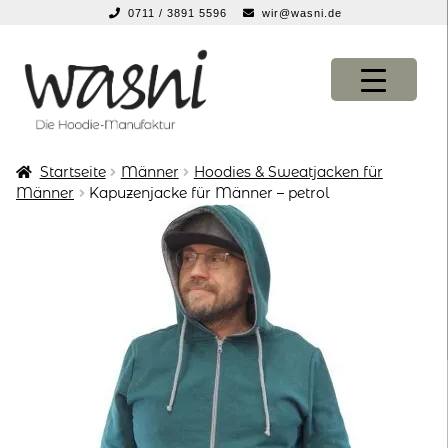
0711 / 3891 5596
wir@wasni.de
springen
Zur
Zum
Navigation
Inhalt
springen
springen
Startseite
Männer
Hoodies & Sweatjacken für
KONFIGURATOR
KONFIGURATOR
Männer
Kapuzenjacke für Männer – petrol
SHOP
SHOP
über uns
über uns
vor ort
vor ort
service
service
suche