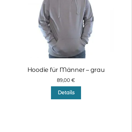
der
Produktseite
gewählt
werden
Hoodie für Männer – grau
89,00
€
Dieses
Details
Produkt
weist
mehrere
Varianten
auf.
Die