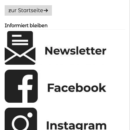
Optionen
zur Startseite
können
auf
Informiert bleiben
der
Produktseite
gewählt
werden