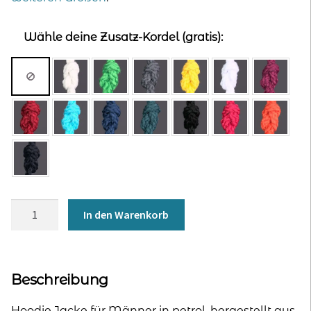
Wähle deine Zusatz-Kordel (gratis):
Kapuzenjacke
In den Warenkorb
für
Männer
-
petrol
Beschreibung
Menge
Hoodie Jacke für Männer in petrol, hergestellt aus