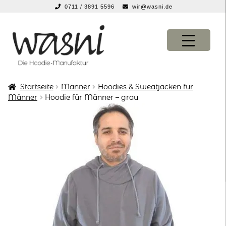
0711 / 3891 5596
wir@wasni.de
springen
Zur
Zum
Navigation
Inhalt
springen
springen
Startseite
Männer
Hoodies & Sweatjacken für
KONFIGURATOR
KONFIGURATOR
Männer
Hoodie für Männer – grau
SHOP
SHOP
über uns
über uns
vor ort
vor ort
service
service
suche