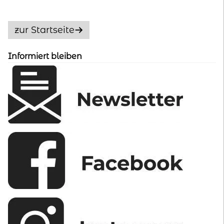
Die
Optionen
zur Startseite
können
auf
Informiert bleiben
der
Produktseite
gewählt
werden