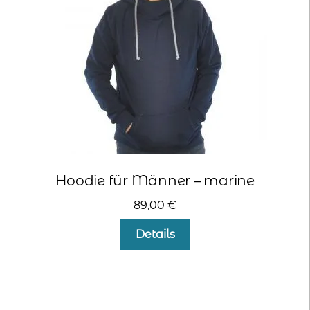
auf
der
Produktseite
gewählt
werden
Hoodie für Männer – marine
89,00
€
Dieses
Details
Produkt
weist
mehrere
Varianten
auf.