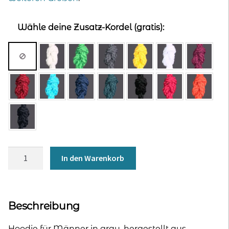
Wähle deine Zusatz-Kordel (gratis):
Hoodie
In den Warenkorb
für
Männer
-
grau
Beschreibung
Menge
Hoodie für Männer in grau, hergestellt aus