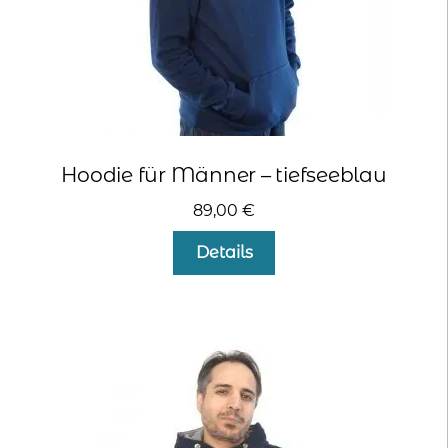
werden
Hoodie für Männer – tiefseeblau
89,00
€
Dieses
Details
Produkt
weist
mehrere
Varianten
auf.
Die
Optionen
können