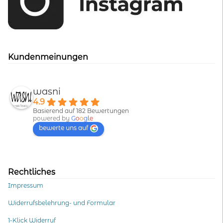
Kundenmeinungen
wasni
4.9
Basierend auf 182 Bewertungen
powered by
G
o
o
g
l
e
bewerte uns auf
Rechtliches
Impressum
Widerrufsbelehrung- und Formular
1-Klick Widerruf