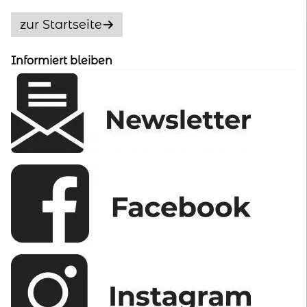
Optionen
zur Startseite
können
auf
Informiert bleiben
der
Produktseite
gewählt
werden