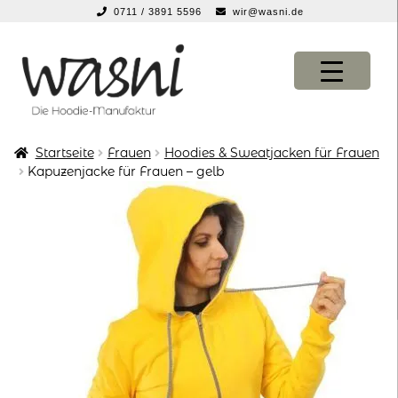
0711 / 3891 5596
wir@wasni.de
springen
Zur
Zum
Navigation
Inhalt
springen
springen
Startseite
Frauen
Hoodies & Sweatjacken für Frauen
KONFIGURATOR
KONFIGURATOR
Kapuzenjacke für Frauen – gelb
SHOP
SHOP
über uns
über uns
vor ort
vor ort
service
service
suche