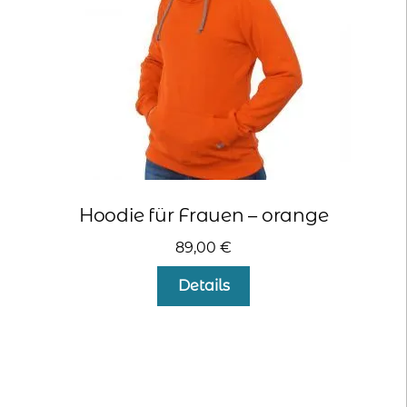
der
Produktseite
gewählt
werden
Hoodie für Frauen – orange
89,00
€
Dieses
Details
Produkt
weist
mehrere
Varianten
auf.
Die