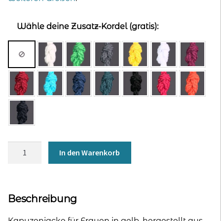
Wähle deine Zusatz-Kordel (gratis):
Kapuzenjacke
In den Warenkorb
für
Frauen
-
gelb
Beschreibung
Menge
Kapuzenjacke für Frauen in gelb, hergestellt aus