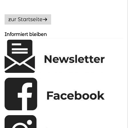
auf.
Die
Optionen
zur Startseite
können
auf
Informiert bleiben
der
Produktseite
gewählt
werden