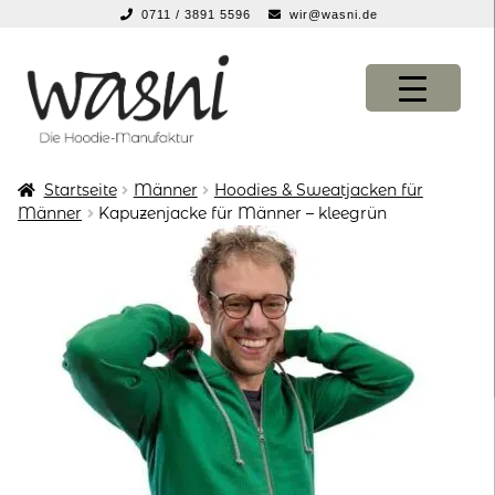
0711 / 3891 5596
wir@wasni.de
springen
Zur
Zum
Navigation
Inhalt
springen
springen
Startseite
Männer
Hoodies & Sweatjacken für
KONFIGURATOR
KONFIGURATOR
Männer
Kapuzenjacke für Männer – kleegrün
SHOP
SHOP
über uns
über uns
vor ort
vor ort
service
service
suche