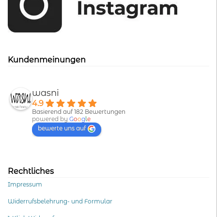
Kundenmeinungen
wasni
4.9
Basierend auf 182 Bewertungen
powered by
G
o
o
g
l
e
bewerte uns auf
Rechtliches
Impressum
Widerrufsbelehrung- und Formular