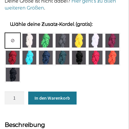
Deine Größe ist nicht dabei?
Hier geht’s zu allen
weiteren Größen
.
Wähle deine Zusatz-Kordel (gratis):
Kapuzenjacke
In den Warenkorb
für
Männer
-
kleegrün
Beschreibung