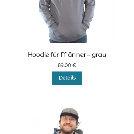
gewählt
werden
Hoodie für Männer – grau
89,00
€
Dieses
Details
Produkt
weist
mehrere
Varianten
auf.
Die
Optionen
können