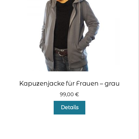
auf
der
Produktseite
gewählt
werden
Kapuzenjacke für Frauen – grau
99,00
€
Dieses
Details
Produkt
weist
mehrere
Varianten