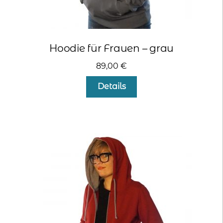
Hoodie für Frauen – grau
89,00
€
Dieses
Details
Produkt
weist
mehrere
Varianten
auf.
Die
Optionen
können
auf
der
Produktseite