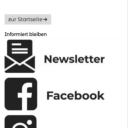
auf.
Die
Optionen
zur Startseite
können
auf
Informiert bleiben
der
Produktseite
gewählt
werden