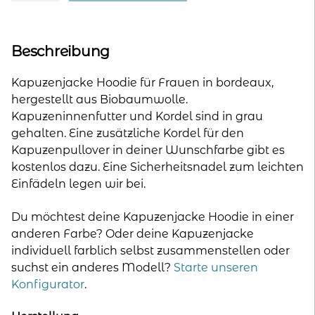
A
Frauen
l
-
t
bordeaux
Beschreibung
e
Menge
r
Kapuzenjacke Hoodie für Frauen in bordeaux,
n
hergestellt aus Biobaumwolle.
a
Kapuzeninnenfutter und Kordel sind in grau
t
gehalten. Eine zusätzliche Kordel für den
i
Kapuzenpullover in deiner Wunschfarbe gibt es
v
kostenlos dazu. Eine Sicherheitsnadel zum leichten
e
Einfädeln legen wir bei.
:
Du möchtest deine Kapuzenjacke Hoodie in einer
anderen Farbe? Oder deine Kapuzenjacke
individuell farblich selbst zusammenstellen oder
suchst ein anderes Modell?
Starte unseren
Konfigurator
.