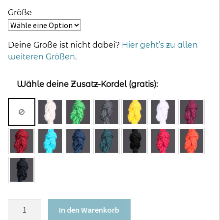
Größe
Deine Größe ist nicht dabei?
Hier geht’s zu allen
weiteren Größen
.
Wähle deine Zusatz-Kordel (gratis):
Kapuzenjacke
In den Warenkorb
für