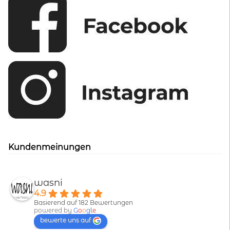
Kundenmeinungen
wasni
4.9
Basierend auf 182 Bewertungen
powered by
G
o
o
g
l
e
bewerte uns auf