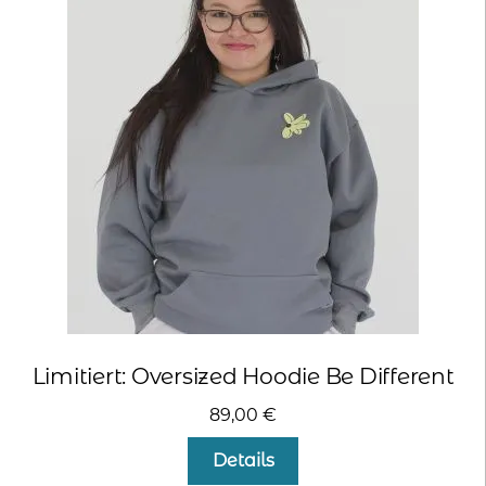
Die
Optionen
können
auf
der
Produktseite
gewählt
werden
Limitiert: Oversized Hoodie Be Different
89,00
€
Dieses
Details
Produkt