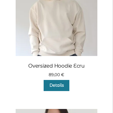
Oversized Hoodie Ecru
89,00
€
Dieses
Details
Produkt
weist
mehrere
Varianten
auf.