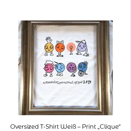
weist
mehrere
Varianten
auf.
Die
Optionen
können
auf
der
Produktseite
gewählt
werden
Oversized T-Shirt Weiß – Print „Clique“