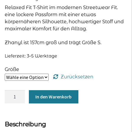
Relaxed Fit T-Shirt im modernen Streetwear Fit.
eine lockere Passform mit einer etwas
körpernäheren Silhouette, hochwertiger Stoff und
maximaler Komfort für den Alltag.
Zhanyl ist 157cm groß und trägt Größe S.
Lieferzeit:
3–5 Werktage
Größe
Zurücksetzen
Relaxed
In den Warenkorb
Fit
T-
Shirt
für
Beschreibung
Frauen