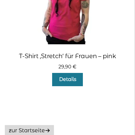
gewählt
werden
T-Shirt ‚Stretch‘ für Frauen – pink
29,90
€
Dieses
Details
Produkt
weist
mehrere
Varianten
auf.
Die
Optionen
zur Startseite
können