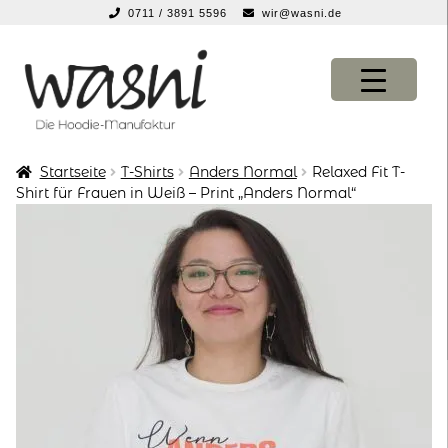
0711 / 3891 5596
wir@wasni.de
springen
Zur
Zum
Navigation
Inhalt
springen
springen
Startseite
T-Shirts
Anders Normal
Relaxed Fit T-
KONFIGURATOR
KONFIGURATOR
Shirt für Frauen in Weiß – Print „Anders Normal“
SHOP
SHOP
über uns
über uns
vor ort
vor ort
service
service
suche