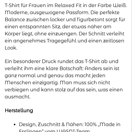
in
T-Shirt für Frauen im Relaxed Fit in der Farbe Weiß.
Weiß
Moderne, ausgewogene Passform. Die perfekte
-
Balance zwischen locker und figurbetont sorgt für
Print
einen entspannten Sitz, der etwas näher am
"Anders
Körper liegt, ohne einzuengen. Der Schnitt verleiht
Normal"
ein angenehmes Tragegefühl und einen zeitlosen
Menge
Look.
Ein besonderer Druck rundet das T-Shirt ab und
verleiht ihm eine klare Botschaft: Anders sein ist
ganz normal und genau das macht jeden
Menschen einzigartig. Man muss sich nicht
verbiegen und kann stolz auf das sein, was einen
ausmacht.
Herstellung
Design, Zuschnitt & Nähen: 100% „Made in
Esslingen“ vom WASNI-Team