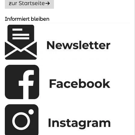
zur Startseite
können
auf
Informiert bleiben
der
Produktseite
gewählt
werden