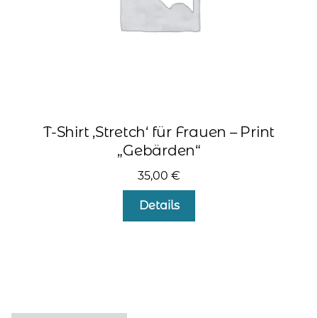
gewählt
werden
T-Shirt ‚Stretch‘ für Frauen – Print
„Gebärden“
35,00
€
Dieses
Details
Produkt
weist
mehrere
Varianten
auf.
Die
Optionen