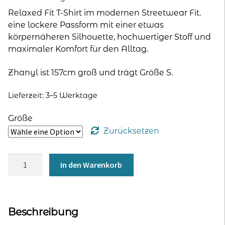
Relaxed Fit T-Shirt im modernen Streetwear Fit.
eine lockere Passform mit einer etwas
körpernäheren Silhouette, hochwertiger Stoff und
maximaler Komfort für den Alltag.
Zhanyl ist 157cm groß und trägt Größe S.
Lieferzeit:
3–5 Werktage
Größe
Zurücksetzen
Relaxed
In den Warenkorb
Fit
T-
Shirt
für
Beschreibung
Frauen