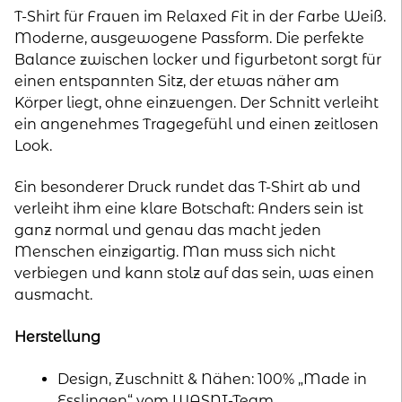
in
T-Shirt für Frauen im Relaxed Fit in der Farbe Weiß.
Weiß
Moderne, ausgewogene Passform. Die perfekte
-
Balance zwischen locker und figurbetont sorgt für
Print
einen entspannten Sitz, der etwas näher am
"Clique"
Körper liegt, ohne einzuengen. Der Schnitt verleiht
Menge
ein angenehmes Tragegefühl und einen zeitlosen
Look.
Ein besonderer Druck rundet das T-Shirt ab und
verleiht ihm eine klare Botschaft: Anders sein ist
ganz normal und genau das macht jeden
Menschen einzigartig. Man muss sich nicht
verbiegen und kann stolz auf das sein, was einen
ausmacht.
Herstellung
Design, Zuschnitt & Nähen: 100% „Made in
Esslingen“ vom WASNI-Team