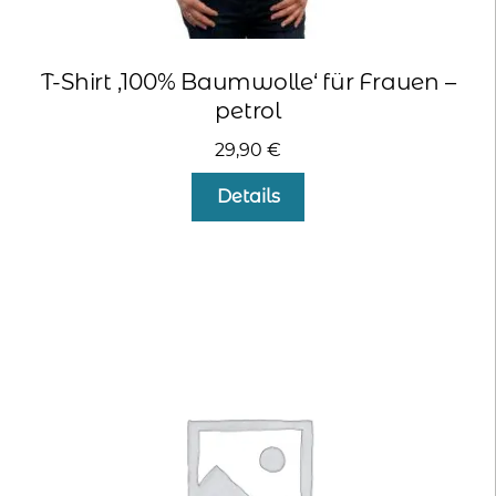
T-Shirt ‚100% Baumwolle‘ für Frauen –
petrol
29,90
€
Dieses
Details
Produkt
weist
mehrere
Varianten
auf.
Die
Optionen
können
auf
der
Produktseite