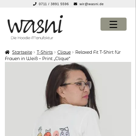
0711 / 3891 5596
wir@wasni.de
springen
Zur
Zum
Navigation
Inhalt
springen
springen
Startseite
T-Shirts
Clique
Relaxed Fit T-Shirt für
KONFIGURATOR
KONFIGURATOR
Frauen in Weiß – Print „Clique“
SHOP
SHOP
über uns
über uns
vor ort
vor ort
service
service
suche