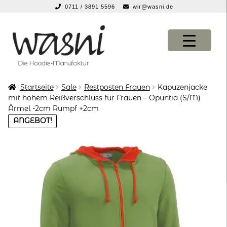
0711 / 3891 5596
wir@wasni.de
springen
Zur
Zum
Navigation
Inhalt
springen
springen
Startseite
Sale
Restposten Frauen
Kapuzenjacke
KONFIGURATOR
KONFIGURATOR
mit hohem Reißverschluss für Frauen – Opuntia (S/M)
Ärmel -2cm Rumpf +2cm
SHOP
SHOP
ANGEBOT!
über uns
über uns
vor ort
vor ort
service
service
suche