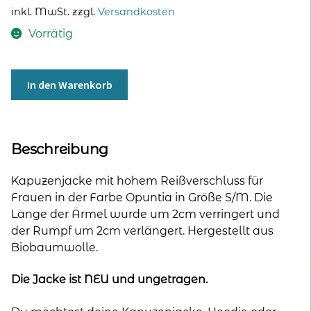
Preis
Preis
inkl. MwSt.
zzgl.
Versandkosten
war:
ist:
Vorrätig
89,00 €
49,00 €.
Kapuzenjacke
In den Warenkorb
mit
hohem
Reißverschluss
für
Beschreibung
Frauen
-
Kapuzenjacke mit hohem Reißverschluss für
Opuntia
Frauen in der Farbe Opuntia in Größe S/M. Die
(S/M)
Länge der Ärmel wurde um 2cm verringert und
Ärmel
der Rumpf um 2cm verlängert. Hergestellt aus
-2cm
Biobaumwolle.
Rumpf
+2cm
Die Jacke ist NEU und ungetragen.
Menge