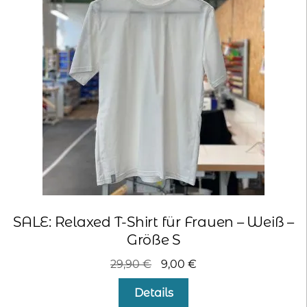
SALE: Relaxed T-Shirt für Frauen – Weiß –
Größe S
Ursprünglicher
Aktueller
29,90
€
9,00
€
Preis
Preis
Details
war:
ist: