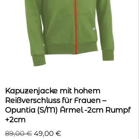
kontakt
home
Kapuzenjacke mit hohem
Reißverschluss für Frauen –
Opuntia (S/M) Ärmel -2cm Rumpf
+2cm
Ursprünglicher
Aktueller
89,00
€
49,00
€