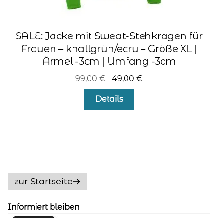
SALE: Jacke mit Sweat-Stehkragen für
Frauen – knallgrün/ecru – Größe XL |
Ärmel -3cm | Umfang -3cm
Ursprünglicher
Aktueller
99,00
€
49,00
€
Preis
Preis
Details
war:
ist:
99,00 €
49,00 €.
zur Startseite
Informiert bleiben