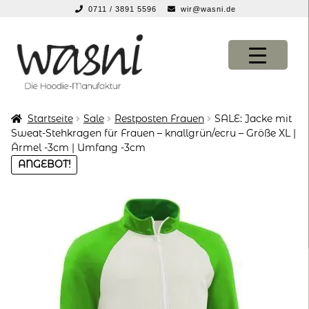
0711 / 3891 5596
wir@wasni.de
springen
Zur
Zum
Navigation
Inhalt
springen
springen
Startseite
Sale
Restposten Frauen
SALE: Jacke mit
KONFIGURATOR
KONFIGURATOR
Sweat-Stehkragen für Frauen – knallgrün/ecru – Größe XL |
Ärmel -3cm | Umfang -3cm
SHOP
SHOP
ANGEBOT!
über uns
über uns
vor ort
vor ort
service
service
suche