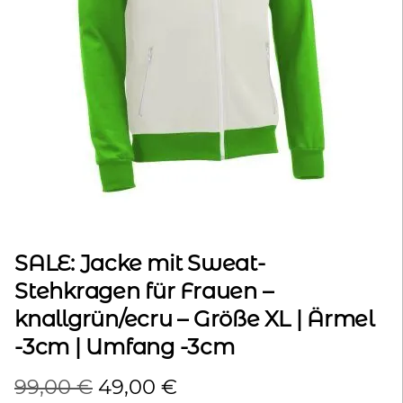
kontakt
home
SALE: Jacke mit Sweat-
Stehkragen für Frauen –
knallgrün/ecru – Größe XL | Ärmel
-3cm | Umfang -3cm
Ursprünglicher
Aktueller
99,00
€
49,00
€