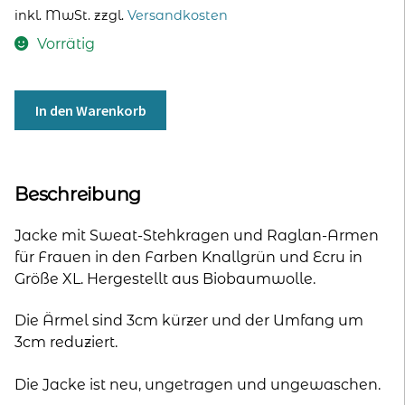
Preis
Preis
inkl. MwSt.
zzgl.
Versandkosten
war:
ist:
Vorrätig
99,00 €
49,00 €.
SALE:
In den Warenkorb
Jacke
mit
Sweat-
Stehkragen
Beschreibung
für
Frauen
Jacke mit Sweat-Stehkragen und Raglan-Armen
-
für Frauen in den Farben Knallgrün und Ecru in
knallgrün/ecru
Größe XL. Hergestellt aus Biobaumwolle.
-
Größe
Die Ärmel sind 3cm kürzer und der Umfang um
XL
3cm reduziert.
|
Ärmel
Die Jacke ist neu, ungetragen und ungewaschen.
-3cm