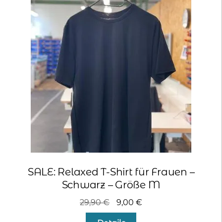
SALE: Relaxed T-Shirt für Frauen –
Schwarz – Größe M
Ursprünglicher
Aktueller
29,90
€
9,00
€
Preis
Preis