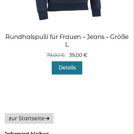
Rundhalspulli für Frauen – Jeans – Größe
L
Ursprünglicher
Aktueller
79,00
€
39,00
€
Preis
Preis
Details
war:
ist:
79,00 €
39,00 €.
zur Startseite