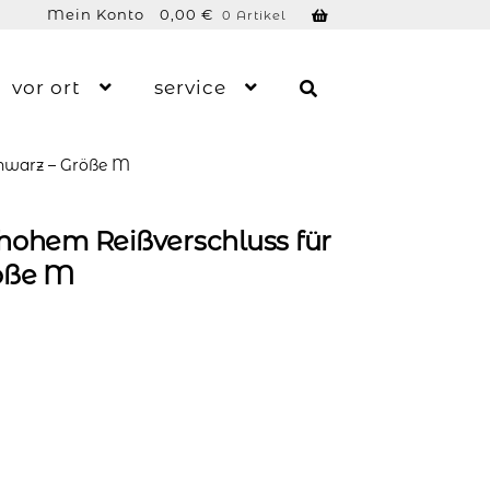
Mein Konto
0,00
€
0 Artikel
vor ort
service
chwarz – Größe M
hohem Reißverschluss für
öße M