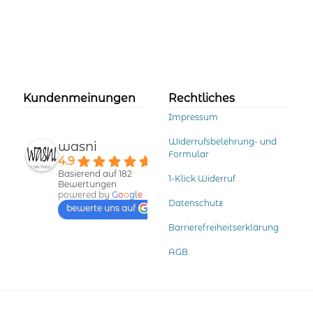
Kundenmeinungen
Rechtliches
Impressum
Widerrufsbelehrung- und
wasni
Formular
4.9
Basierend auf 182
1-Klick Widerruf
Bewertungen
powered by
G
o
o
g
l
e
Datenschutz
bewerte uns auf
Barrierefreiheitserklärung
AGB