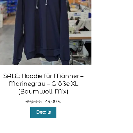
SALE: Hoodie für Männer –
Marinegrau – Größe XL
(Baumwoll-Mix)
Ursprünglicher
Aktueller
89,00
€
49,00
€
Preis
Preis
Details
war:
ist:
89,00 €
49,00 €.