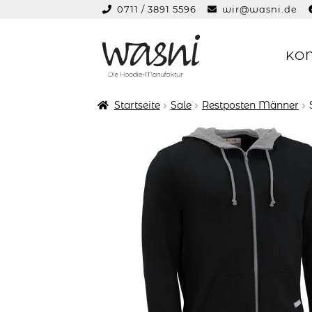
0711 / 3891 5596
wir@wasni.de
springen
KO
Zur
Zum
Navigation
Inhalt
springen
springen
Startseite
Sale
Restposten Männer