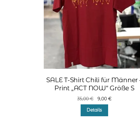
SALE T-Shirt Chili für Männer 
Print „ACT NOW“ Größe S
Ursprünglicher
Aktueller
35,00
€
9,00
€
Preis
Preis
Details
war:
ist:
35,00 €
9,00 €.