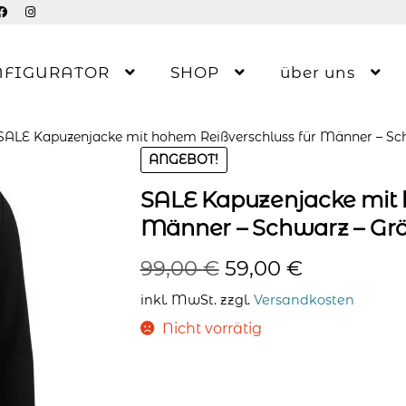
NFIGURATOR
SHOP
über uns
SALE Kapuzenjacke mit hohem Reißverschluss für Männer – S
ANGEBOT!
SALE Kapuzenjacke mit 
Männer – Schwarz – Gr
Ursprünglicher
Aktueller
99,00
€
59,00
€
Preis
Preis
inkl. MwSt.
zzgl.
Versandkosten
war:
ist:
Nicht vorrätig
99,00 €
59,00 €.