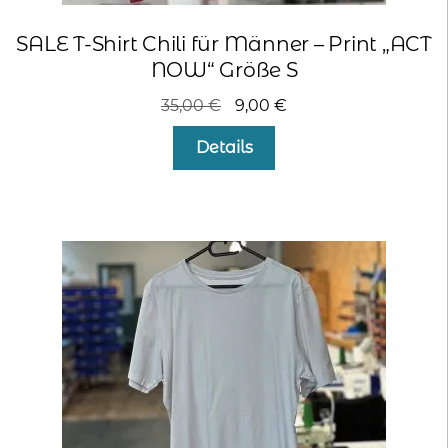
SALE T-Shirt Chili für Männer – Print „ACT
NOW“ Größe S
Ursprünglicher
Aktueller
35,00
€
9,00
€
Preis
Preis
Details
war:
ist:
35,00 €
9,00 €.