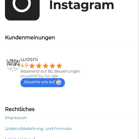
Kundenmeinungen
wasni
4.9
Basierend auf 182 Bewertungen
powered by
G
o
o
g
l
e
bewerte uns auf
Rechtliches
Impressum
Widerrufsbelehrung- und Formular