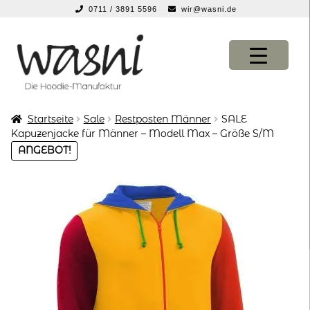
0711 / 3891 5596
wir@wasni.de
springen
Zur
Zum
Navigation
Inhalt
springen
springen
Startseite
Sale
Restposten Männer
SALE
KONFIGURATOR
KONFIGURATOR
Kapuzenjacke für Männer – Modell Max – Größe S/M
ANGEBOT!
SHOP
SHOP
über uns
über uns
vor ort
vor ort
service
service
suche