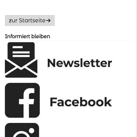
auf.
Die
Optionen
zur Startseite
können
auf
Informiert bleiben
der
Produktseite
gewählt
werden