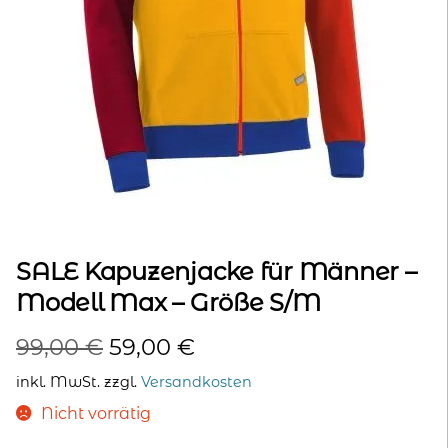
kontakt
home
SALE Kapuzenjacke für Männer –
Modell Max – Größe S/M
Ursprünglicher
Aktueller
99,00
€
59,00
€
Preis
Preis
inkl. MwSt.
zzgl.
Versandkosten
war:
ist:
Nicht vorrätig
99,00 €
59,00 €.