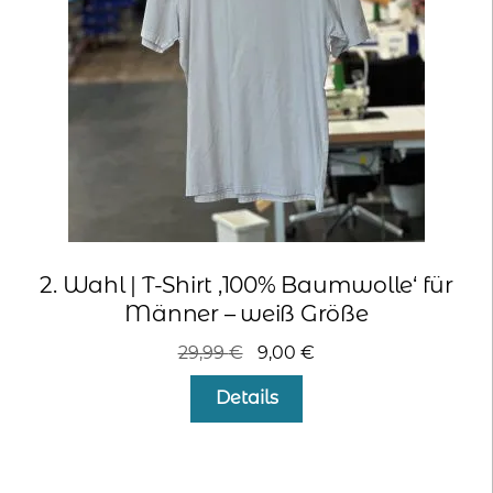
2. Wahl | T-Shirt ‚100% Baumwolle‘ für
Männer – weiß Größe
Ursprünglicher
Aktueller
29,99
€
9,00
€
Preis
Preis
Dieses
Details
war:
ist:
Produkt
29,99 €
9,00 €.
weist
mehrere
Varianten