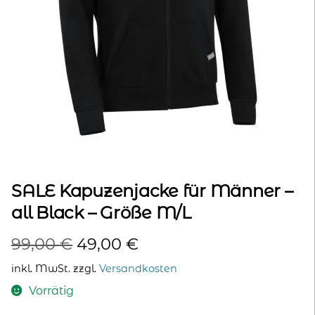
kontakt
home
SALE Kapuzenjacke für Männer –
all Black – Größe M/L
Ursprünglicher
Aktueller
99,00
€
49,00
€
Preis
Preis
inkl. MwSt.
zzgl.
Versandkosten
war:
ist:
Vorrätig
99,00 €
49,00 €.