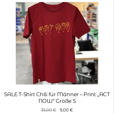
auf.
Die
Optionen
können
auf
der
Produktseite
gewählt
werden
SALE T-Shirt Chili für Männer – Print „ACT
NOW“ Größe S
Ursprünglicher
Aktueller
35,00
€
9,00
€