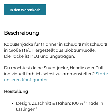
SALE
In den Warenkorb
Kapuzenjacke
für
Männer
-
Beschreibung
all
Black
Kapuzenjacke für Männer in schwarz mit schwarz
-
in Größe M/L. Hergestellt aus Biobaumwolle.
Größe
Die Jacke ist NEU und ungetragen.
M/L
Menge
Du möchtest deine Sweatjacke, Hoodie oder Pulli
individuell farblich selbst zusammenstellen?
Starte
unseren Konfigurator
.
Herstellung
Design, Zuschnitt & Nähen: 100 % “Made in
Esslingen”