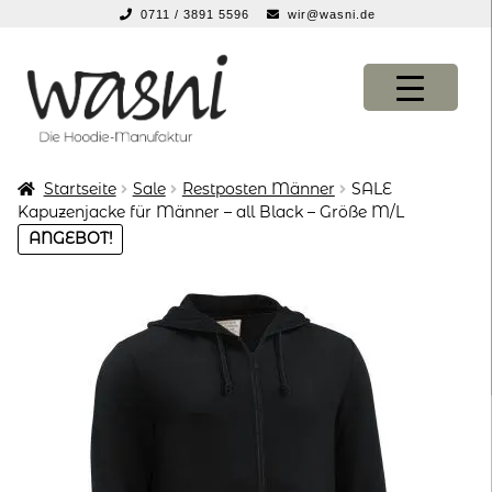
0711 / 3891 5596
wir@wasni.de
springen
Zur
Zum
Navigation
Inhalt
springen
springen
Startseite
Sale
Restposten Männer
SALE
KONFIGURATOR
KONFIGURATOR
Kapuzenjacke für Männer – all Black – Größe M/L
ANGEBOT!
SHOP
SHOP
über uns
über uns
vor ort
vor ort
service
service
suche