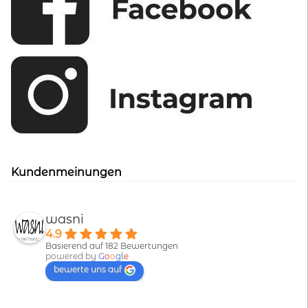
Kundenmeinungen
wasni
4.9
Basierend auf 182 Bewertungen
powered by
G
o
o
g
l
e
bewerte uns auf