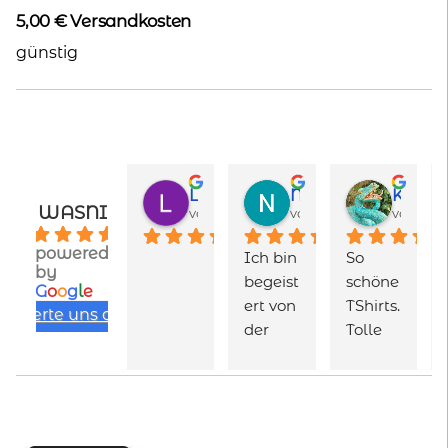
5,00 € Versandkosten
günstig
Lukas
Nayeli Ayarza
Karen Totalmeschugge
WASNI
vor 1 Monat
vor 2 Monaten
vor 2 M
4.9
powered
Ich bin 
So 
by
begeist
schöne 
G
o
o
g
l
e
ert von 
TShirts. 
bewerte uns auf
der 
Tolle 
Qualit
Farben
ät und 
, schön 
Vielfalt 
verarb
der 
eitet, 