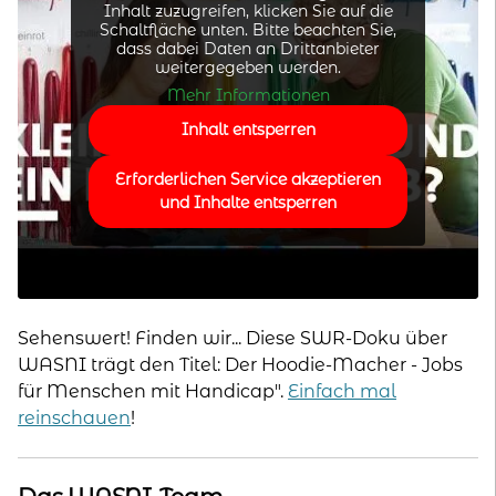
Inhalt zuzugreifen, klicken Sie auf die
Schaltfläche unten. Bitte beachten Sie,
dass dabei Daten an Drittanbieter
weitergegeben werden.
Mehr Informationen
Inhalt entsperren
Erforderlichen Service akzeptieren
und Inhalte entsperren
Sehenswert! Finden wir... Diese SWR-Doku über
WASNI trägt den Titel: Der Hoodie-Macher - Jobs
für Menschen mit Handicap".
Einfach mal
reinschauen
!