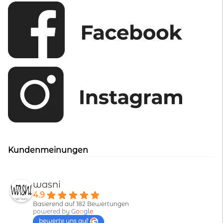
Kundenmeinungen
wasni
4.9
Basierend auf 182 Bewertungen
powered by
G
o
o
g
l
e
bewerte uns auf