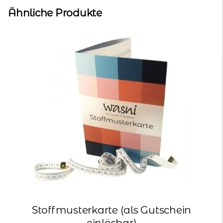
Bündchen
Ähnliche Produkte
(Pulli)
Menge
Stoffmusterkarte (als Gutschein
einlösbar)