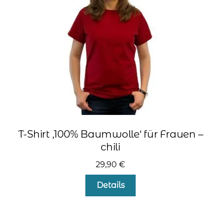
kontakt
home
T-Shirt ‚100% Baumwolle‘ für Frauen –
chili
29,90
€
Dieses
Details
Produkt
weist
mehrere