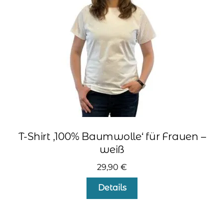
auf
der
Produktseite
gewählt
werden
T-Shirt ‚100% Baumwolle‘ für Frauen –
weiß
29,90
€
Dieses
Details
Produkt
weist
mehrere