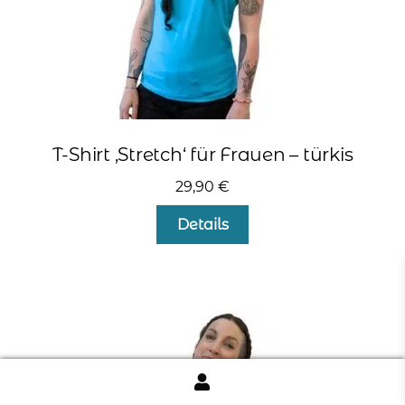
werden
T-Shirt ‚Stretch‘ für Frauen – türkis
29,90
€
Dieses
Details
Produkt
weist
mehrere
Varianten
auf.
Die
Optionen
können