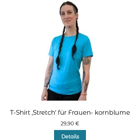
auf.
Die
Optionen
können
auf
der
Produktseite
gewählt
werden
T-Shirt ‚Stretch‘ für Frauen- kornblume
29,90
€
Dieses
Details