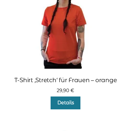
auf
der
Produktseite
gewählt
werden
T-Shirt ‚Stretch‘ für Frauen – orange
29,90
€
Dieses
Details
Produkt
weist
mehrere
Varianten