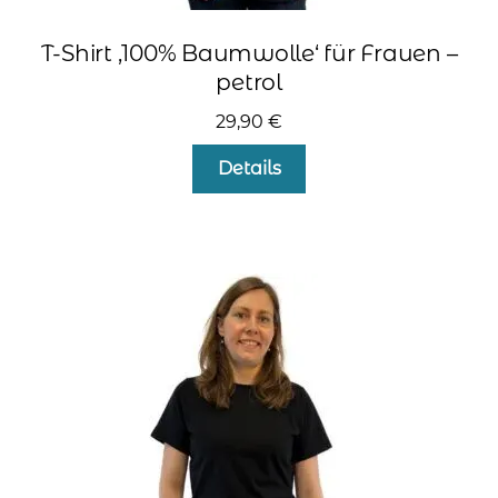
T-Shirt ‚100% Baumwolle‘ für Frauen –
petrol
29,90
€
Dieses
Details
Produkt
weist
mehrere
Varianten
auf.
Die
Optionen
können
auf
der
Produktseite
gewählt