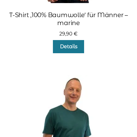
T-Shirt ‚100% Baumwolle‘ für Männer –
marine
29,90
€
Dieses
Details
Produkt
weist
mehrere
Varianten
auf.
Die
Optionen
können
auf
der
Produktseite
gewählt