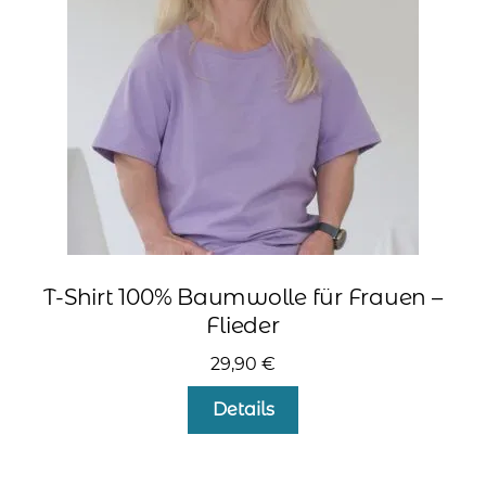
auf
der
Produktseite
gewählt
werden
T-Shirt 100% Baumwolle für Frauen –
Flieder
29,90
€
Dieses
Details
Produkt
weist
mehrere