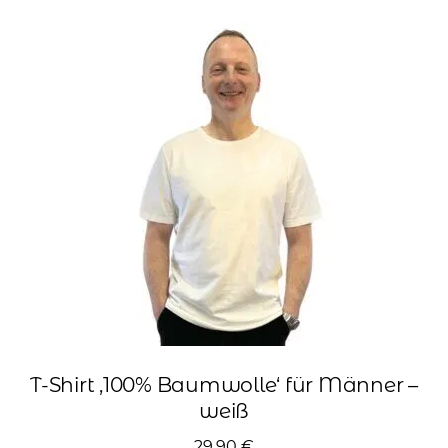
Varianten
auf.
Die
Optionen
können
auf
der
Produktseite
gewählt
werden
T-Shirt ‚100% Baumwolle‘ für Männer –
weiß
29,90
€