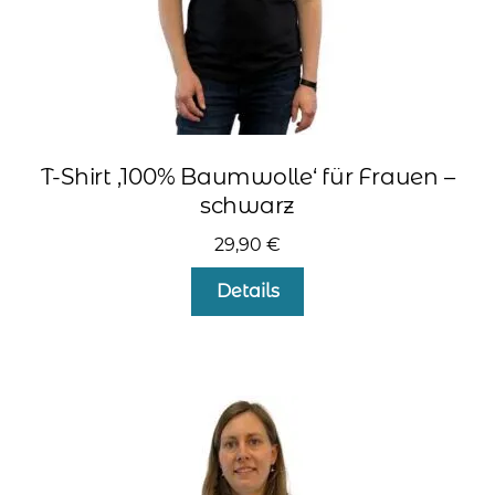
werden
T-Shirt ‚100% Baumwolle‘ für Frauen –
schwarz
29,90
€
Dieses
Details
Produkt
weist
mehrere
Varianten
auf.
Die
Optionen
können