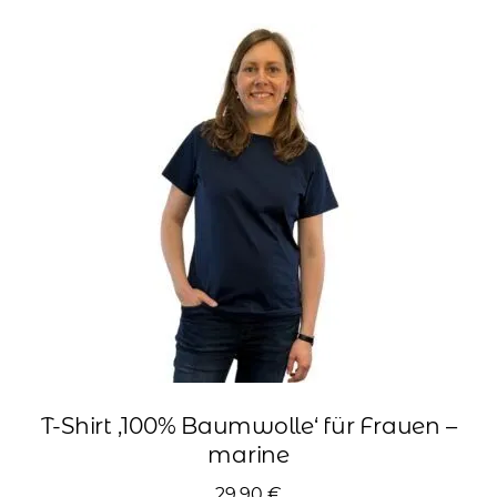
Varianten
auf.
Die
Optionen
können
auf
der
Produktseite
gewählt
werden
T-Shirt ‚100% Baumwolle‘ für Frauen –
marine
29,90
€