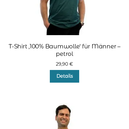
werden
T-Shirt ‚100% Baumwolle‘ für Männer –
petrol
29,90
€
Dieses
Details
Produkt
weist
mehrere
Varianten
auf.
Die
Optionen
können