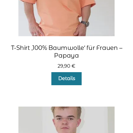
werden
T-Shirt ‚100% Baumwolle‘ für Frauen –
Papaya
29,90
€
Dieses
Details
Produkt
weist
mehrere
Varianten
auf.
Die
Optionen
können