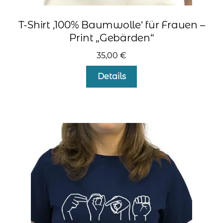
T-Shirt ‚100% Baumwolle‘ für Frauen –
Print „Gebärden“
35,00
€
Dieses
Details
Produkt
weist
mehrere
Varianten
auf.
Die
Optionen
können
auf
der
Produktseite
gewählt