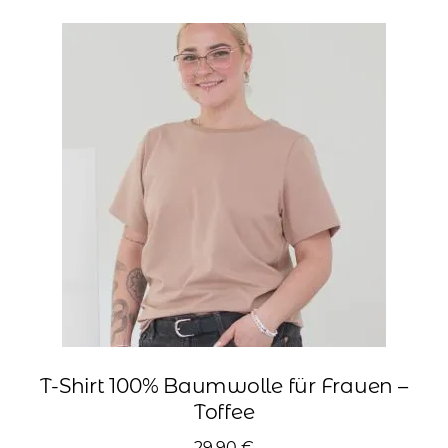
Varianten
auf.
Die
Optionen
können
auf
der
Produktseite
gewählt
werden
T-Shirt 100% Baumwolle für Frauen –
Toffee
29,90
€