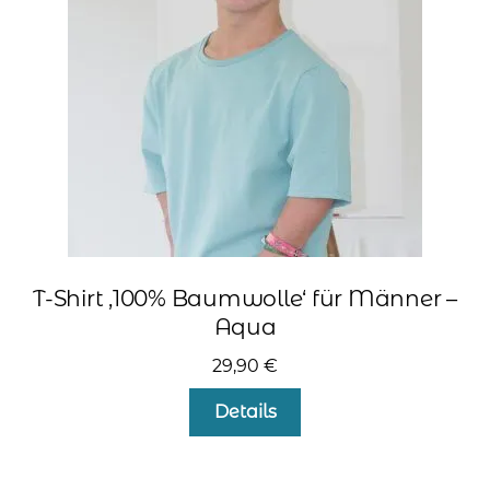
auf
der
Produktseite
gewählt
werden
T-Shirt ‚100% Baumwolle‘ für Männer –
Aqua
29,90
€
Dieses
Details
Produkt
weist
mehrere