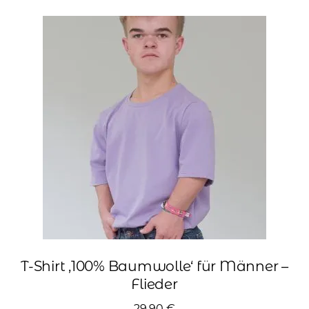
Varianten
auf.
Die
Optionen
können
auf
der
Produktseite
gewählt
werden
T-Shirt ‚100% Baumwolle‘ für Männer –
Flieder
29,90
€