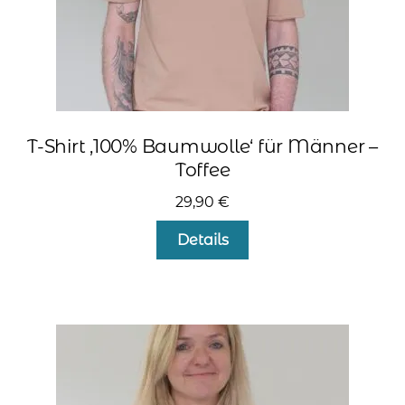
werden
T-Shirt ‚100% Baumwolle‘ für Männer –
Toffee
29,90
€
Dieses
Details
Produkt
weist
mehrere
Varianten
auf.
Die
Optionen
können