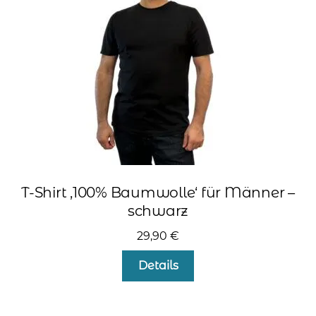
auf
der
Produktseite
gewählt
werden
T-Shirt ‚100% Baumwolle‘ für Männer –
schwarz
29,90
€
Dieses
Details
Produkt
weist
mehrere