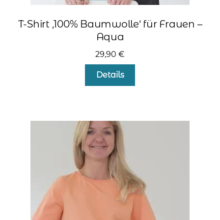
T-Shirt ‚100% Baumwolle‘ für Frauen –
Aqua
29,90
€
Dieses
Details
Produkt
weist
mehrere
Varianten
auf.
Die
Optionen
können
auf
der
Produktseite
gewählt