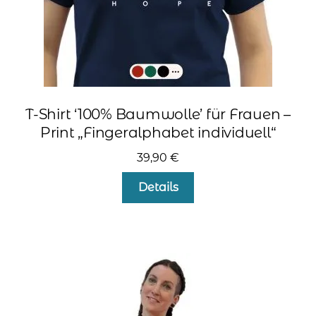
werden
T-Shirt ‘100% Baumwolle’ für Frauen –
Print „Fingeralphabet individuell“
39,90
€
Dieses
Details
Produkt
weist
mehrere
Varianten
auf.
Die
Optionen
können