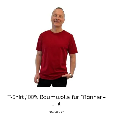
Varianten
auf.
Die
Optionen
können
auf
der
Produktseite
gewählt
werden
T-Shirt ‚100% Baumwolle‘ für Männer –
chili
29,90
€