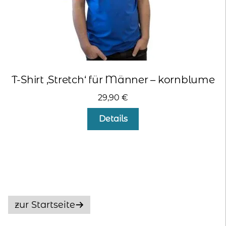
werden
T-Shirt ‚Stretch‘ für Männer – kornblume
29,90
€
Dieses
Details
Produkt
weist
mehrere
Varianten
auf.
Die
Optionen
zur Startseite
können
auf