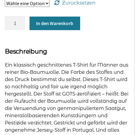
Zurücksetzen
T-
In den Warenkorb
Shirt
'100%
Baumwolle'
für
Beschreibung
Männer
-
Ein klassisch geschnittenes T-Shirt für Männer aus
petrol
reiner Bio-Baumwolle. Die Farbe des Stoffes und
Menge
des Druck bestimmst du selbst. Dieses T-Shirt wird
so nachhaltig und fair wie irgend möglich
hergestellt. Der Stoff ist GOTS-zertifiziert – heißt: Bei
der Aufzucht der Baumwolle wird vollständig auf
die Verwendung von genmanipuliertem Saatgut,
mineralölbasierenden Kunstdüngern und
Pestizide verzichtet. Gestrickt und gefärbt wird der
angenehme Jersey-Stoff in Portugal. Und alles