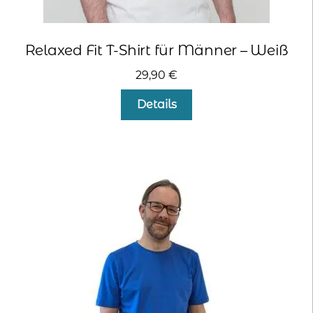
Relaxed Fit T-Shirt für Männer – Weiß
29,90
€
Dieses
Details
Produkt
weist
mehrere
Varianten
auf.
Die
Optionen
können
auf
der
Produktseite
gewählt