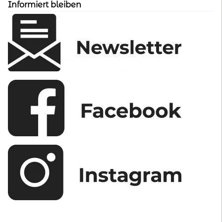
Informiert bleiben
der
Produktseite
gewählt
werden