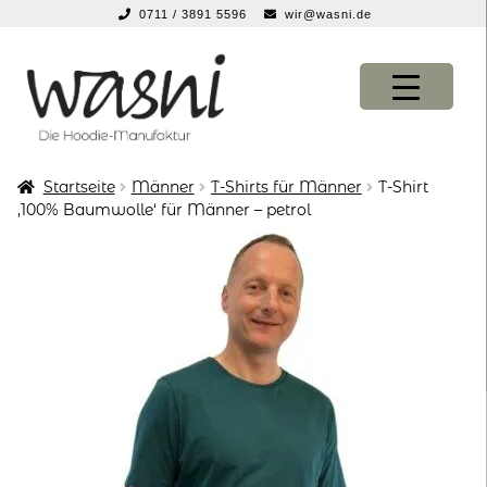
0711 / 3891 5596
wir@wasni.de
springen
Zur
Zum
Navigation
Inhalt
springen
springen
Startseite
Männer
T-Shirts für Männer
T-Shirt
KONFIGURATOR
KONFIGURATOR
‚100% Baumwolle‘ für Männer – petrol
SHOP
SHOP
über uns
über uns
vor ort
vor ort
service
service
suche