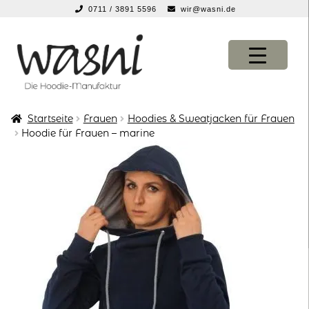
0711 / 3891 5596
wir@wasni.de
springen
Zur
Zum
Navigation
Inhalt
springen
springen
Startseite
Frauen
Hoodies & Sweatjacken für Frauen
KONFIGURATOR
KONFIGURATOR
Hoodie für Frauen – marine
SHOP
SHOP
über uns
über uns
vor ort
vor ort
service
service
suche