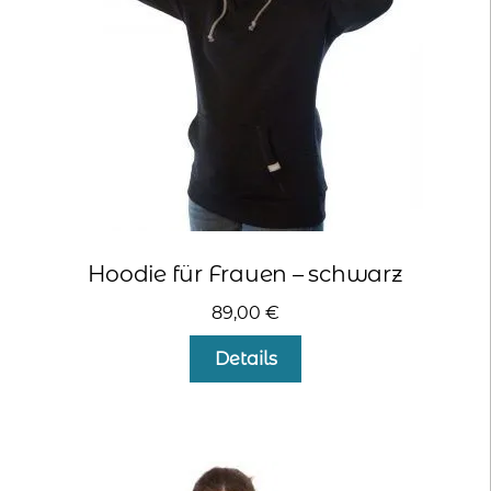
der
Produktseite
gewählt
werden
Hoodie für Frauen – schwarz
89,00
€
Dieses
Details
Produkt
weist
mehrere
Varianten
auf.