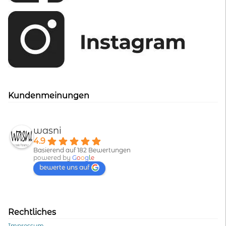
Kundenmeinungen
wasni
4.9
Basierend auf 182 Bewertungen
powered by
G
o
o
g
l
e
bewerte uns auf
Rechtliches
Impressum