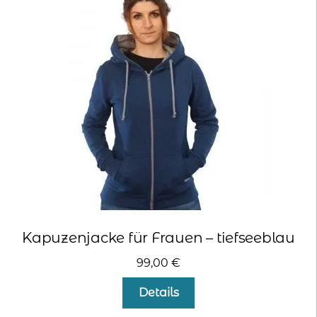
Die
Optionen
können
auf
der
Produktseite
gewählt
werden
Kapuzenjacke für Frauen – tiefseeblau
99,00
€
Dieses
Details
Produkt