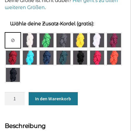
Deine Größe ist nicht dabei?
Hier geht’s zu allen
weiteren Größen
.
Wähle deine Zusatz-Kordel (gratis):
Hoodie
In den Warenkorb
für
Frauen
-
marine
Beschreibung
Menge