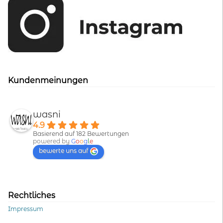
Kundenmeinungen
wasni
4.9
Basierend auf 182 Bewertungen
powered by
G
o
o
g
l
e
bewerte uns auf
Rechtliches
Impressum