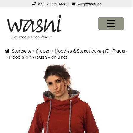
0711 / 3891 5596
wir@wasni.de
springen
Zur
Zum
Navigation
Inhalt
springen
springen
Startseite
Frauen
Hoodies & Sweatjacken für Frauen
KONFIGURATOR
KONFIGURATOR
Hoodie für Frauen – chili rot
SHOP
SHOP
über uns
über uns
vor ort
vor ort
service
service
suche