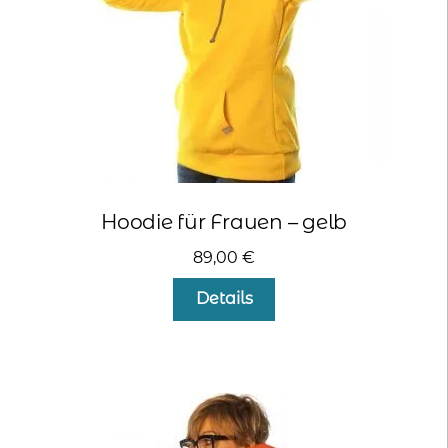
Produktseite
gewählt
werden
Hoodie für Frauen – gelb
89,00
€
Dieses
Details
Produkt
weist
mehrere
Varianten
auf.
Die