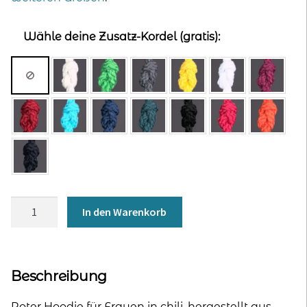
Wähle deine Zusatz-Kordel (gratis):
Hoodie
In den Warenkorb
für
Frauen
-
chili
Beschreibung
rot
Menge
Roter Hoodie für Frauen in chili, hergestellt aus