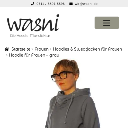
0711 / 3891 5596
wir@wasni.de
springen
Zur
Zum
Navigation
Inhalt
springen
springen
Startseite
Frauen
Hoodies & Sweatjacken für Frauen
KONFIGURATOR
KONFIGURATOR
Hoodie für Frauen – grau
SHOP
SHOP
über uns
über uns
vor ort
vor ort
service
service
suche