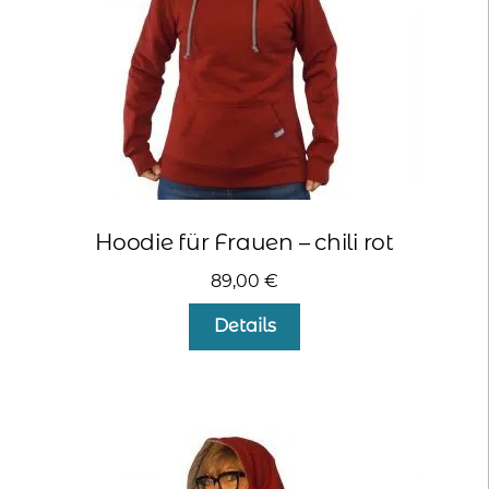
Produktseite
gewählt
werden
Hoodie für Frauen – chili rot
89,00
€
Dieses
Details
Produkt
weist
mehrere
Varianten
auf.
Die