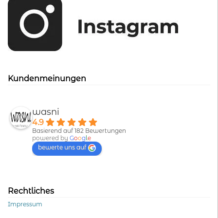
Kundenmeinungen
wasni
4.9
Basierend auf 182 Bewertungen
powered by
G
o
o
g
l
e
bewerte uns auf
Rechtliches
Impressum