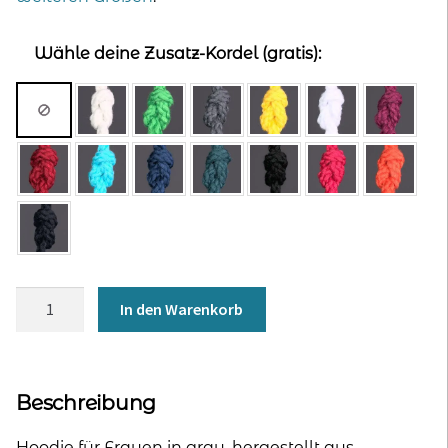
Wähle deine Zusatz-Kordel (gratis):
Hoodie
In den Warenkorb
für
Frauen
-
grau
Beschreibung
Menge
Hoodie für Frauen in grau, hergestellt aus