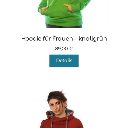
Hoodie für Frauen – knallgrün
89,00
€
Dieses
Details
Produkt
weist
mehrere
Varianten
auf.
Die
Optionen
können
auf
der