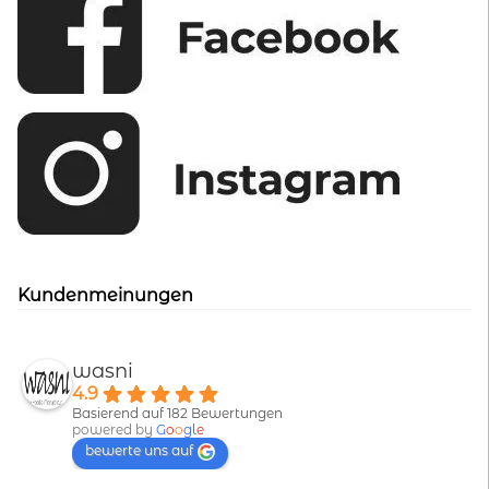
Kundenmeinungen
wasni
4.9
Basierend auf 182 Bewertungen
powered by
G
o
o
g
l
e
bewerte uns auf