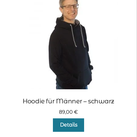
Die
Optionen
können
auf
der
Produktseite
gewählt
werden
Hoodie für Männer – schwarz
89,00
€
Dieses
Details
Produkt
weist