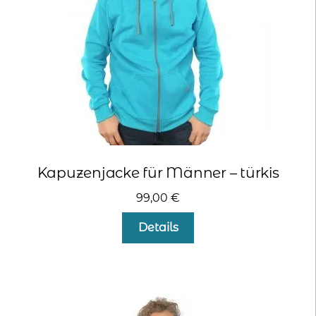
Kapuzenjacke für Männer – türkis
99,00
€
Dieses
Details
Produkt
weist
mehrere
Varianten
auf.