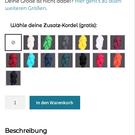
Deine Größe ist nicht dabei?
Hier geht’s zu allen
weiteren Größen
.
Wähle deine Zusatz-Kordel (gratis):
Kapuzenjacke
In den Warenkorb
für
Männer
-
schwarz
Beschreibung