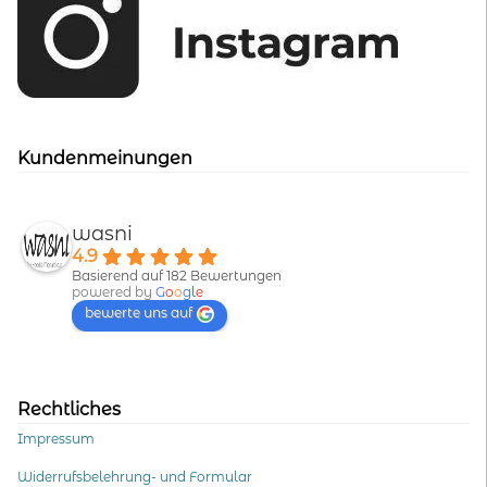
Kundenmeinungen
wasni
4.9
Basierend auf 182 Bewertungen
powered by
G
o
o
g
l
e
bewerte uns auf
Rechtliches
Impressum
Widerrufsbelehrung- und Formular