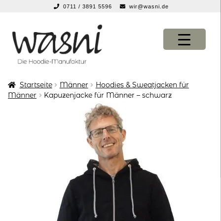
0711 / 3891 5596
wir@wasni.de
springen
Zur
Zum
Navigation
Inhalt
springen
springen
Startseite
Männer
Hoodies & Sweatjacken für
KONFIGURATOR
KONFIGURATOR
Männer
Kapuzenjacke für Männer – schwarz
SHOP
SHOP
über uns
über uns
vor ort
vor ort
service
service
suche