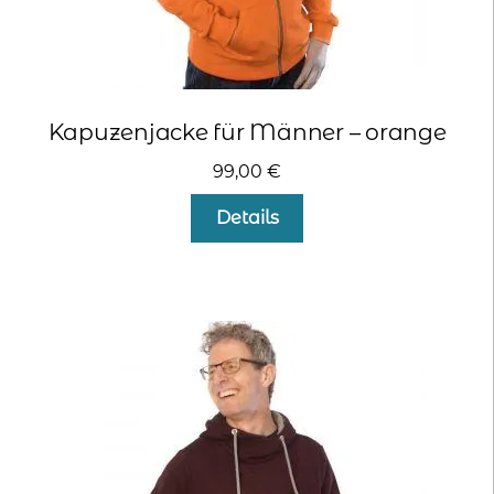
Kapuzenjacke für Männer – orange
99,00
€
Dieses
Details
Produkt
weist
mehrere
Varianten
auf.
Die
Optionen
können
auf
der