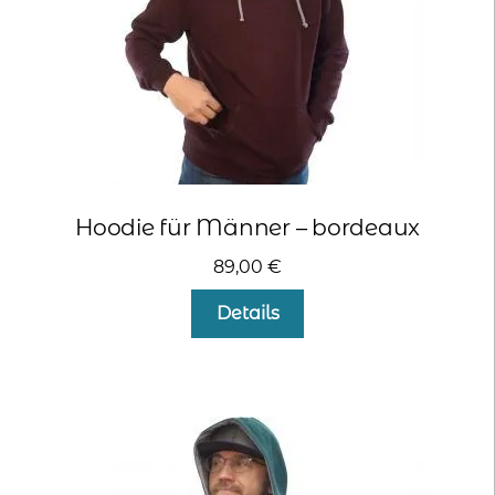
Produktseite
gewählt
werden
Hoodie für Männer – bordeaux
89,00
€
Dieses
Details
Produkt
weist
mehrere
Varianten
auf.
Die
Optionen