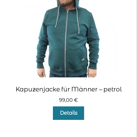
können
auf
der
Produktseite
gewählt
werden
Kapuzenjacke für Männer – petrol
99,00
€
Dieses
Details
Produkt
weist
mehrere