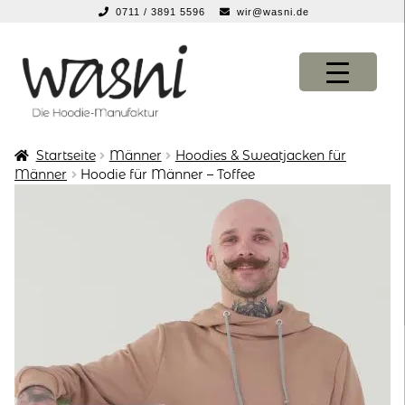
0711 / 3891 5596
wir@wasni.de
springen
Zur
Zum
Navigation
Inhalt
springen
springen
Startseite
Männer
Hoodies & Sweatjacken für
KONFIGURATOR
KONFIGURATOR
Männer
Hoodie für Männer – Toffee
SHOP
SHOP
über uns
über uns
vor ort
vor ort
service
service
suche