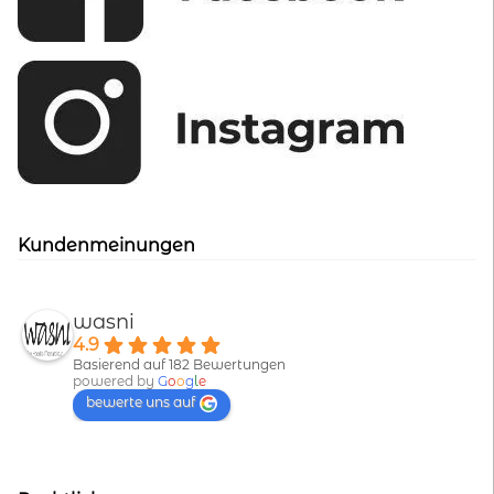
Kundenmeinungen
wasni
4.9
Basierend auf 182 Bewertungen
powered by
G
o
o
g
l
e
bewerte uns auf