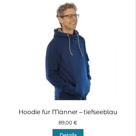
auf.
Die
Optionen
können
auf
der
Produktseite
gewählt
werden
Hoodie für Männer – tiefseeblau
89,00
€
Dieses
Details