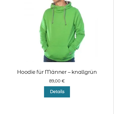
können
auf
der
Produktseite
gewählt
werden
Hoodie für Männer – knallgrün
89,00
€
Dieses
Details
Produkt
weist
mehrere
Varianten