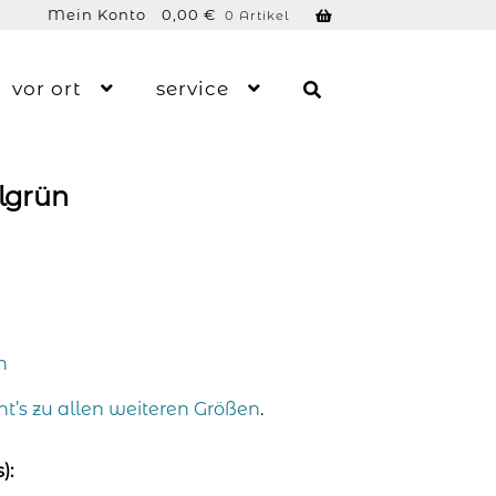
Mein Konto
0,00
€
0 Artikel
vor ort
service
llgrün
n
ht’s zu allen weiteren Größen
.
):