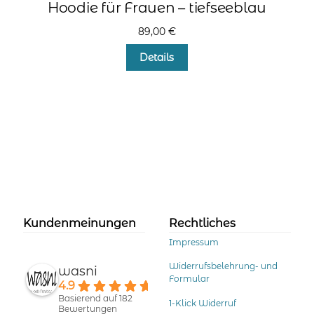
Hoodie für Frauen – tiefseeblau
89,00
€
Dieses
Details
Produkt
weist
mehrere
Varianten
auf.
Die
Optionen
können
auf
der
Produktseite
Kundenmeinungen
Rechtliches
gewählt
werden
Impressum
Widerrufsbelehrung- und
wasni
Formular
4.9
Basierend auf 182
1-Klick Widerruf
Bewertungen