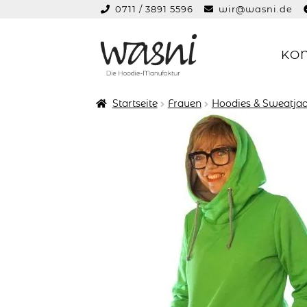
0711 / 3891 5596
wir@wasni.de
springen
KO
Zur
Zum
Navigation
Inhalt
springen
springen
Startseite
Frauen
Hoodies & Sweatjac