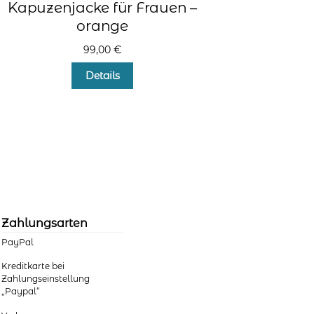
Kapuzenjacke für Frauen –
orange
99,00
€
Dieses
Details
Produkt
weist
mehrere
Varianten
auf.
Die
Optionen
können
auf
der
Zahlungsarten
Produktseite
PayPal
gewählt
werden
Kreditkarte bei
Zahlungseinstellung
„Paypal“