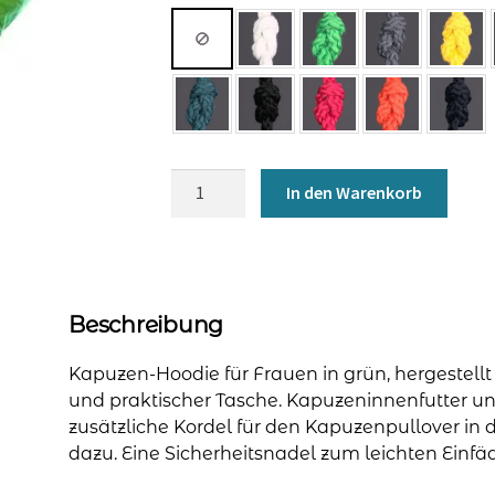
Hoodie
In den Warenkorb
für
Frauen
-
knallgrün
Menge
Beschreibung
Kapuzen-Hoodie für Frauen in grün, hergestel
und praktischer Tasche. Kapuzeninnenfutter und
zusätzliche Kordel für den Kapuzenpullover in 
dazu. Eine Sicherheitsnadel zum leichten Einfäd