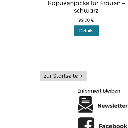
Kapuzenjacke für Frauen –
schwarz
99,00
€
Dieses
Details
Produkt
weist
mehrere
Varianten
auf.
Die
Optionen
zur Startseite
können
auf
der
Informiert bleiben
Produktseite
gewählt
werden