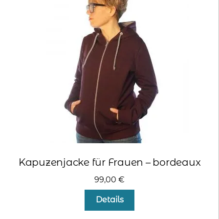
Die
Optionen
können
auf
der
Produktseite
gewählt
werden
Kapuzenjacke für Frauen – bordeaux
99,00
€
Dieses
Details
Produkt
weist