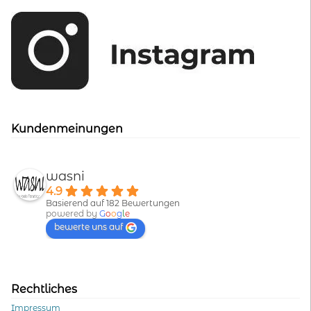
Kundenmeinungen
wasni
4.9
Basierend auf 182 Bewertungen
powered by
G
o
o
g
l
e
bewerte uns auf
Rechtliches
Impressum