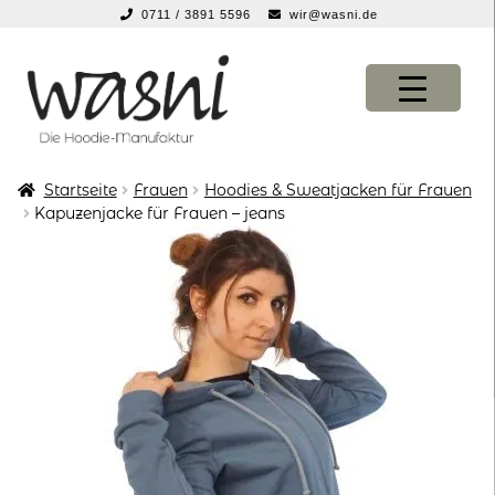
0711 / 3891 5596
wir@wasni.de
springen
Zur
Zum
Navigation
Inhalt
springen
springen
Startseite
Frauen
Hoodies & Sweatjacken für Frauen
KONFIGURATOR
KONFIGURATOR
Kapuzenjacke für Frauen – jeans
SHOP
SHOP
über uns
über uns
vor ort
vor ort
service
service
suche