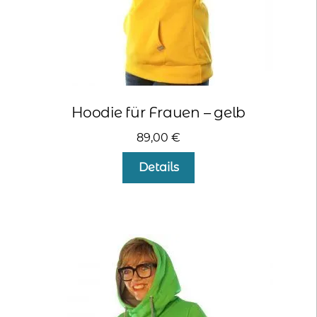
Hoodie für Frauen – gelb
89,00
€
Dieses
Details
Produkt
weist
mehrere
Varianten
auf.
Die
Optionen
können
auf