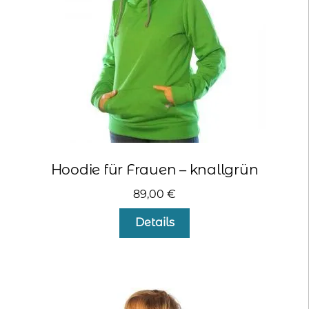
der
Produktseite
gewählt
werden
Hoodie für Frauen – knallgrün
89,00
€
Dieses
Details
Produkt
weist
mehrere
Varianten
auf.