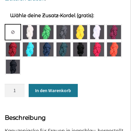
Wähle deine Zusatz-Kordel (gratis):
Kapuzenjacke
In den Warenkorb
für
Frauen
-
jeans
Beschreibung
Menge
Kapuzenjacke für Frauen in jeansblau, hergestellt