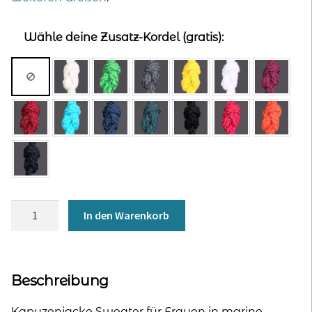
Wähle deine Zusatz-Kordel (gratis):
Kapuzenjacke
In den Warenkorb
für
Frauen
-
marine
Beschreibung
Menge
Kapuzenjacke Sweater für Frauen in marine,