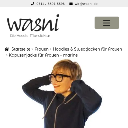
0711 / 3891 5596
wir@wasni.de
springen
Zur
Zum
Navigation
Inhalt
springen
springen
Startseite
Frauen
Hoodies & Sweatjacken für Frauen
KONFIGURATOR
KONFIGURATOR
Kapuzenjacke für Frauen – marine
SHOP
SHOP
über uns
über uns
vor ort
vor ort
service
service
suche