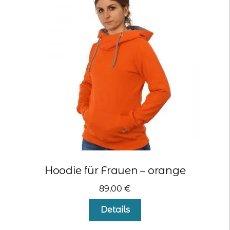
Die
Optionen
können
auf
der
Produktseite
gewählt
werden
Hoodie für Frauen – orange
89,00
€
Dieses
Details
Produkt
weist