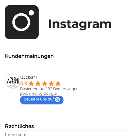
Kundenmeinungen
wasni
4.9
Basierend auf 182 Bewertungen
powered by
G
o
o
g
l
e
bewerte uns auf
Rechtliches
Impressum