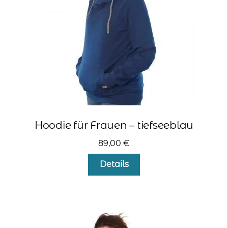
der
Produktseite
gewählt
werden
Hoodie für Frauen – tiefseeblau
89,00
€
Dieses
Details
Produkt
weist
mehrere
Varianten
auf.