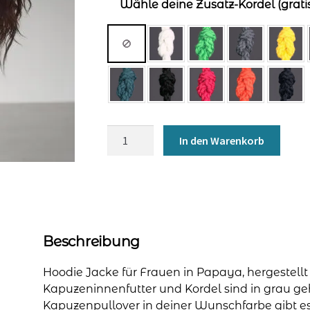
Wähle deine Zusatz-Kordel (gratis
Kapuzenjacke
In den Warenkorb
für
Frauen
-
Papaya
Menge
Beschreibung
Hoodie Jacke für Frauen in Papaya, hergestell
Kapuzeninnenfutter und Kordel sind in grau geh
Kapuzenpullover in deiner Wunschfarbe gibt es