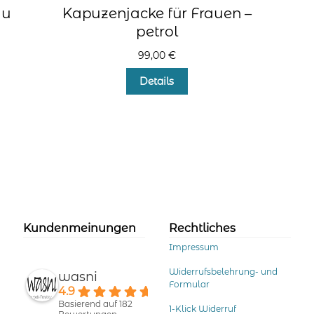
au
Kapuzenjacke für Frauen –
petrol
99,00
€
Dieses
Details
Produkt
weist
mehrere
Varianten
auf.
Die
Optionen
können
auf
der
Kundenmeinungen
Rechtliches
Produktseite
Impressum
gewählt
werden
Widerrufsbelehrung- und
wasni
Formular
4.9
Basierend auf 182
1-Klick Widerruf