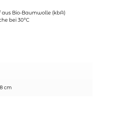
ff aus Bio-Baumwolle (kbA)
che bei 30°C
 8 cm