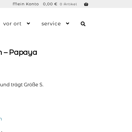
Mein Konto
0,00
€
0 Artikel
vor ort
service
n – Papaya
und trägt Größe S.
n