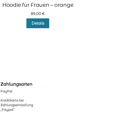
Hoodie für Frauen – orange
89,00
€
Dieses
Details
Produkt
weist
mehrere
Varianten
auf.
Die
Optionen
können
auf
der
Produktseite
Zahlungsarten
gewählt
werden
PayPal
Kreditkarte bei
Zahlungseinstellung
„Paypal“