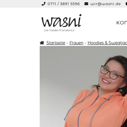
0711 / 3891 5596
wir@wasni.de
springen
KO
Zur
Zum
Navigation
Inhalt
springen
springen
Startseite
Frauen
Hoodies & Sweatjac