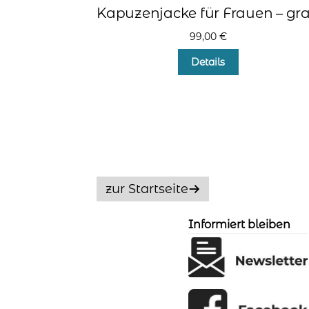
Kapuzenjacke für Frauen – gr
99,00
€
Dieses
Details
Produkt
weist
mehrere
Varianten
auf.
Die
Optionen
können
auf
zur Startseite
der
Produktseite
Informiert bleiben
gewählt
werden