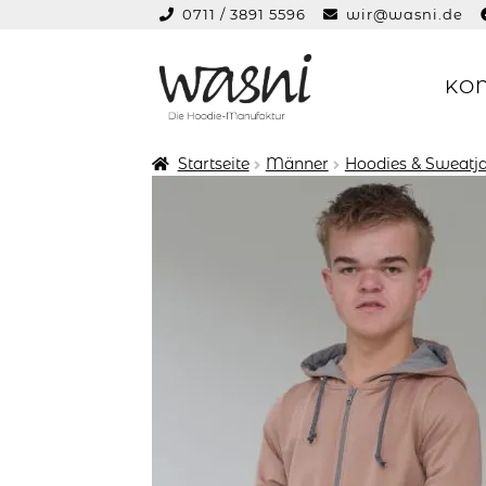
0711 / 3891 5596
wir@wasni.de
springen
KO
Zur
Zum
Navigation
Inhalt
springen
springen
Startseite
Männer
Hoodies & Sweatj