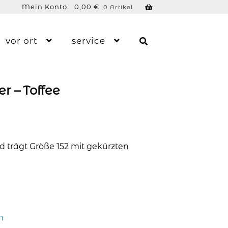
Mein Konto
0,00
€
0 Artikel
vor ort
service
r – Toffee
d trägt Größe 152 mit gekürzten
n