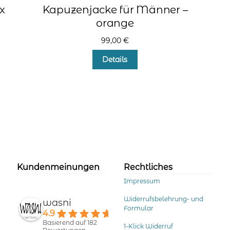
x
Kapuzenjacke für Männer –
orange
99,00
€
Dieses
Details
Produkt
weist
mehrere
Varianten
auf.
Die
Optionen
können
auf
der
Kundenmeinungen
Rechtliches
Produktseite
Impressum
gewählt
werden
Widerrufsbelehrung- und
wasni
Formular
4.9
Basierend auf 182
1-Klick Widerruf