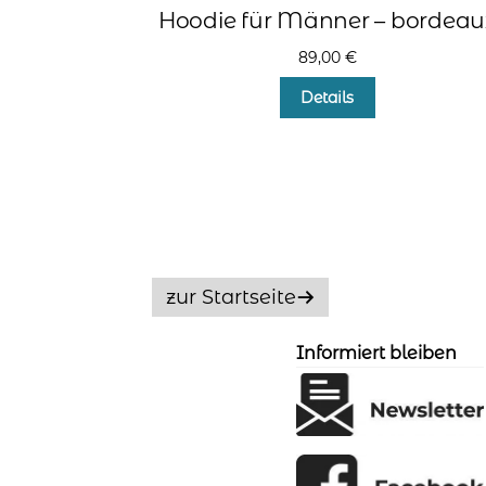
Hoodie für Männer – bordeau
89,00
€
Dieses
Details
Produkt
weist
mehrere
Varianten
auf.
Die
Optionen
können
auf
zur Startseite
der
Produktseite
Informiert bleiben
gewählt
werden