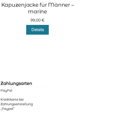
Kapuzenjacke für Männer –
marine
99,00
€
Dieses
Details
Produkt
weist
mehrere
Varianten
auf.
Die
Optionen
können
auf
der
Zahlungsarten
Produktseite
PayPal
gewählt
werden
Kreditkarte bei
Zahlungseinstellung
„Paypal“