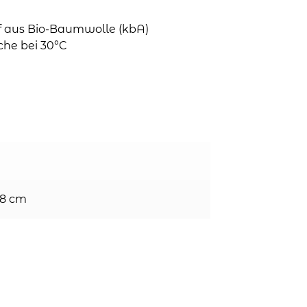
ff aus Bio-Baumwolle (kbA)
che bei 30°C
 8 cm