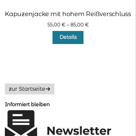
Kapuzenjacke mit hohem Reißverschluss
55,00
€
–
85,00
€
Dieses
Details
Produkt
weist
mehrere
Varianten
auf.
Die
Optionen
zur Startseite
können
auf
Informiert bleiben
der
Produktseite
gewählt
werden