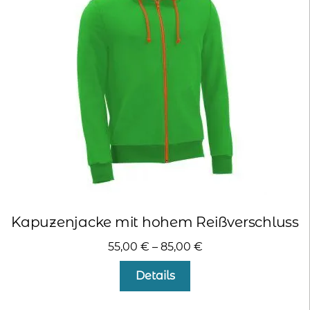
Kapuzenjacke mit hohem Reißverschluss
55,00
€
–
85,00
€
Dieses
Details
Produkt
weist