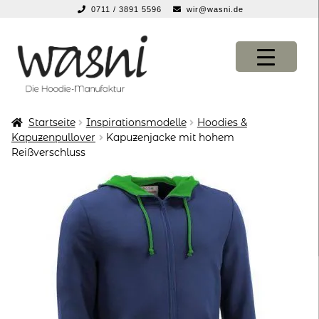
0711 / 3891 5596
wir@wasni.de
springen
Zur
Zum
Navigation
Inhalt
springen
springen
Startseite
Inspirationsmodelle
Hoodies &
KONFIGURATOR
KONFIGURATOR
Kapuzenpullover
Kapuzenjacke mit hohem
Reißverschluss
SHOP
SHOP
über uns
über uns
vor ort
vor ort
service
service
suche