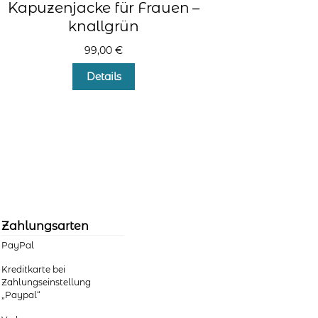
Kapuzenjacke für Frauen –
knallgrün
99,00
€
Dieses
Details
Produkt
weist
mehrere
Varianten
auf.
Die
Optionen
können
auf
der
Zahlungsarten
Produktseite
PayPal
gewählt
werden
Kreditkarte bei
Zahlungseinstellung
„Paypal“