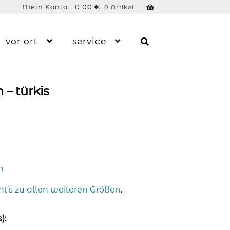
Mein Konto
0,00
€
0 Artikel
vor ort
service
– türkis
n
ht’s zu allen weiteren Größen
.
):