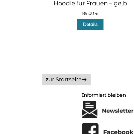
Hoodie für Frauen – gelb
89,00
€
Dieses
Details
Produkt
weist
mehrere
Varianten
auf.
Die
Optionen
können
auf
zur Startseite
der
Produktseite
Informiert bleiben
gewählt
werden