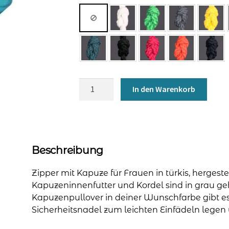
Kapuzenjacke
In den Warenkorb
für
Frauen
-
türkis
Menge
Beschreibung
Zipper mit Kapuze für Frauen in türkis, hergest
Kapuzeninnenfutter und Kordel sind in grau geh
Kapuzenpullover in deiner Wunschfarbe gibt es
Sicherheitsnadel zum leichten Einfädeln legen w