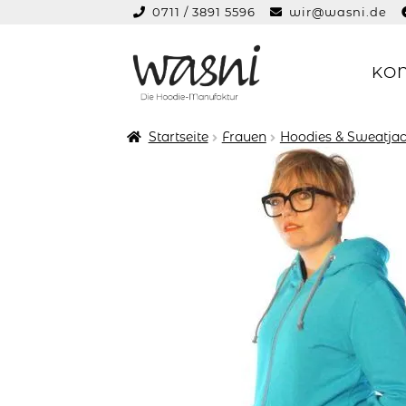
0711 / 3891 5596
wir@wasni.de
springen
KO
Zur
Zum
Navigation
Inhalt
springen
springen
Startseite
Frauen
Hoodies & Sweatjac