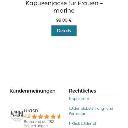
Kapuzenjacke für Frauen –
marine
99,00
€
Dieses
Details
Produkt
weist
mehrere
Varianten
auf.
Die
Optionen
können
auf
der
Kundenmeinungen
Rechtliches
Produktseite
Impressum
gewählt
werden
Widerrufsbelehrung- und
wasni
Formular
4.9
Basierend auf 182
1-Klick Widerruf
Bewertungen