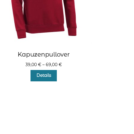
Kapuzenpullover
39,00
€
–
69,00
€
Dieses
Details
Produkt
weist
mehrere
Varianten
auf.
Die
Optionen
können
auf