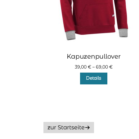
Kapuzenpullover
39,00
€
–
69,00
€
Dieses
Details
Produkt
weist
mehrere
Varianten
auf.
Die
Optionen
zur Startseite
können
auf