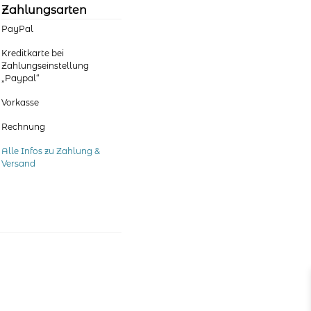
der
Zahlungsarten
Produktseite
PayPal
gewählt
werden
Kreditkarte bei
Zahlungseinstellung
„Paypal“
Vorkasse
Rechnung
Alle Infos zu Zahlung &
Versand