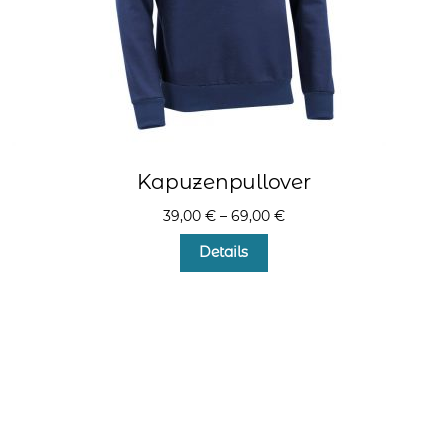
Kapuzenpullover
39,00
€
–
69,00
€
Dieses
Details
Produkt
weist
mehrere
Varianten
auf.
Die
Optionen
können
auf