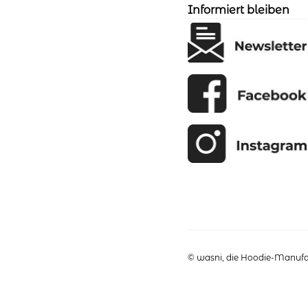
der
Informiert bleiben
Produktseite
gewählt
werden
© wasni, die Hoodie-Manufak