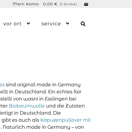
Mein Konto
0,00
€
0 Artikel
vor ort
service
es
sind original made in Germany
t in Deutschland. Ein echtes fair
tellt von wasni in Esslingen bei
rter
Biobaumwolle
und die Zutaten
ertigt in Deutschland. Die
gibt es auch als
Kapuzenpullover mit
e
. Natürlich made in Germany – von