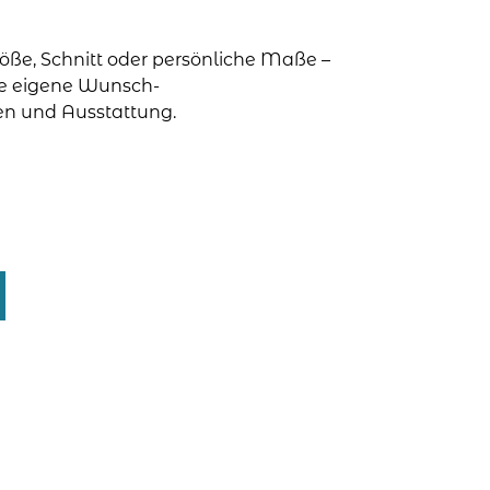
röße, Schnitt oder persönliche Maße –
ine eigene Wunsch-
n und Ausstattung.
A
l
t
e
r
n
a
t
i