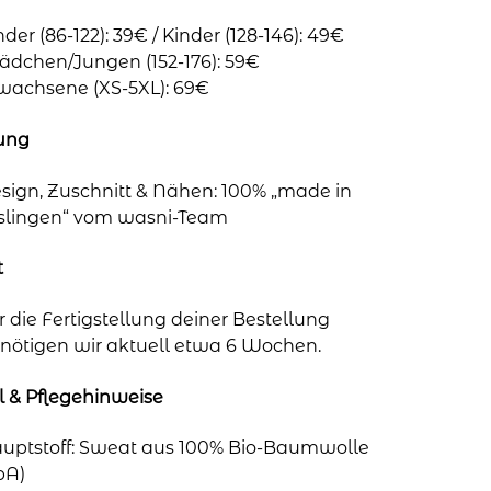
nder (86-122): 39€ / Kinder (128-146): 49€
dchen/Jungen (152-176): 59€
wachsene (XS-5XL): 69€
lung
sign, Zuschnitt & Nähen: 100% „made in
slingen“ vom wasni-Team
t
r die Fertigstellung deiner Bestellung
nötigen wir aktuell etwa 6 Wochen.
l & Pflegehinweise
uptstoff: Sweat aus 100% Bio-Baumwolle
bA)