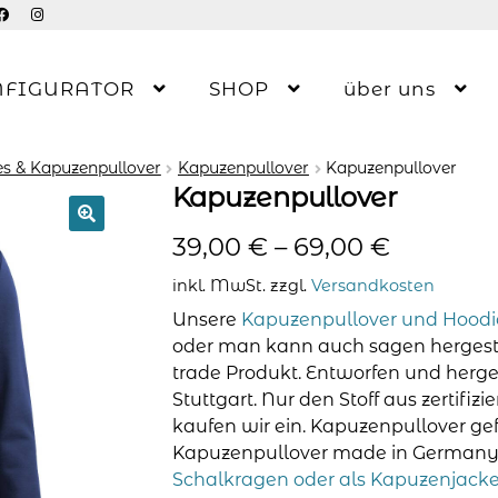
NFIGURATOR
SHOP
über uns
s & Kapuzenpullover
Kapuzenpullover
Kapuzenpullover
Kapuzenpullover
39,00
€
–
69,00
€
inkl. MwSt.
zzgl.
Versandkosten
Unsere
Kapuzenpullover und Hoodi
oder man kann auch sagen hergestell
trade Produkt. Entworfen und herges
Stuttgart. Nur den Stoff aus zertifizie
kaufen wir ein. Kapuzenpullover gef
Kapuzenpullover made in Germany 
Schalkragen oder als Kapuzenjack