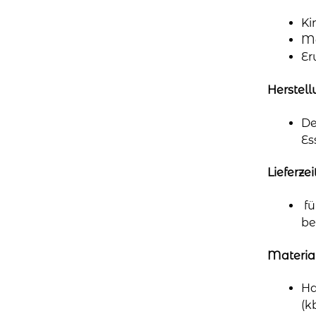
Ki
Mä
Er
Herstel
De
Es
Lieferzei
fü
be
Materia
Ha
(k