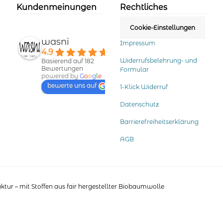
der
Kundenmeinungen
Rechtliches
Produktseite
gewählt
Cookie-Einstellungen
werden
wasni
Impressum
4.9
Widerrufsbelehrung- und
Basierend auf 182
Bewertungen
Formular
powered by
G
o
o
g
l
e
bewerte uns auf
1-Klick Widerruf
Datenschutz
Barrierefreiheitserklärung
AGB
tur – mit Stoffen aus fair hergestellter Biobaumwolle