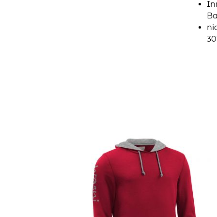
In
B
ni
30