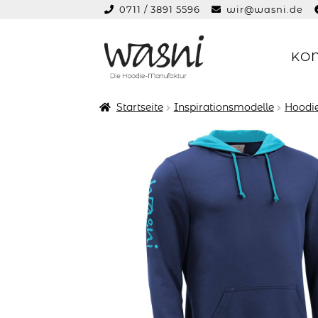
0711 / 3891 5596
wir@wasni.de
springen
KO
Zur
Zum
Navigation
Inhalt
springen
springen
Startseite
Inspirationsmodelle
Hoodie