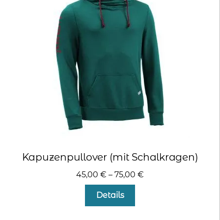
Kapuzenpullover (mit Schalkragen)
45,00
€
–
75,00
€
Dieses
Details
Produkt
weist