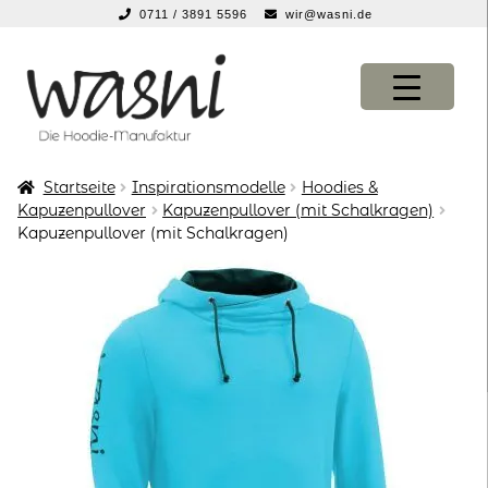
0711 / 3891 5596
wir@wasni.de
springen
Zur
Zum
Navigation
Inhalt
springen
springen
Startseite
Inspirationsmodelle
Hoodies &
KONFIGURATOR
KONFIGURATOR
Kapuzenpullover
Kapuzenpullover (mit Schalkragen)
Kapuzenpullover (mit Schalkragen)
SHOP
SHOP
über uns
über uns
vor ort
vor ort
service
service
suche