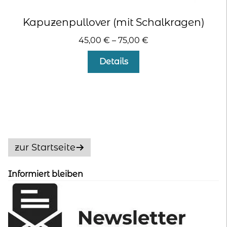
Kapuzenpullover (mit Schalkragen)
45,00
€
–
75,00
€
Dieses
Details
Produkt
weist
mehrere
Varianten
auf.
Die
Optionen
zur Startseite
können
auf
Informiert bleiben
der
Produktseite
gewählt
werden