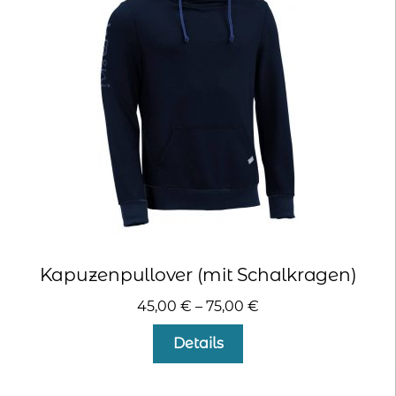
Optionen
können
auf
der
Produktseite
gewählt
werden
Kapuzenpullover (mit Schalkragen)
45,00
€
–
75,00
€
Dieses
Details
Produkt
weist