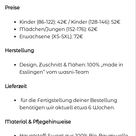
a
t
Preise
i
Kinder (86-122): 42€ / Kinder (128-146): 52€
v
Mädchen/Jungen (152-176): 62€
e
Erwachsene (XS-5XL): 72€
:
Herstellung
Design, Zuschnitt & Nähen: 100% „made in
Esslingen“ vom wasni-Team
Lieferzeit
für die Fertigstellung deiner Bestellung
benötigen wir aktuell etwa 6 Wochen.
Material & Pflegehinweise
Hauptstoff: Sweat aus 100% Bio-Baumwolle