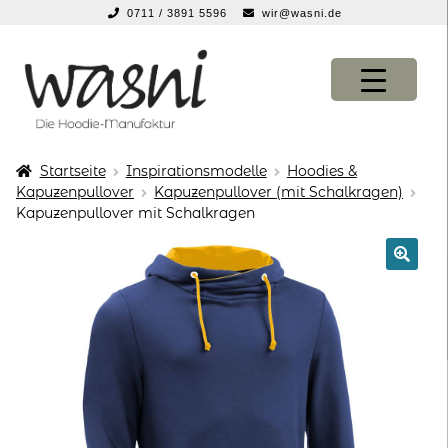
0711 / 3891 5596
wir@wasni.de
springen
Zur
Zum
Navigation
Inhalt
springen
springen
Startseite
Inspirationsmodelle
Hoodies &
Expan
KONFIGURATOR
KONFIGURATOR
Kapuzenpullover
Kapuzenpullover (mit Schalkragen)
Kapuzenpullover mit Schalkragen
Expan
SHOP
SHOP
Expan
über uns
über uns
Expan
vor ort
vor ort
Expan
service
service
suche