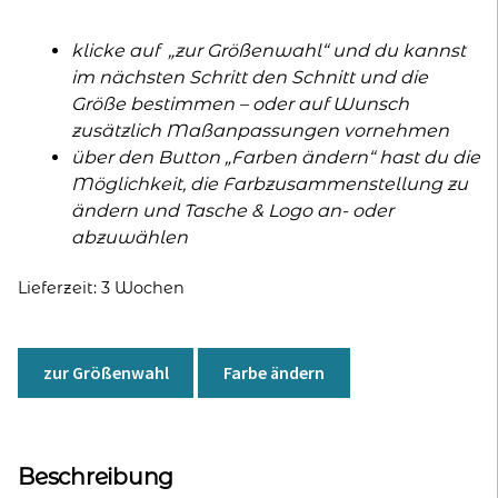
klicke auf „zur Größenwahl“ und du kannst
im nächsten Schritt den Schnitt und die
Größe bestimmen – oder auf Wunsch
zusätzlich Maßanpassungen vornehmen
über den Button „Farben ändern“ hast du die
Möglichkeit, die Farbzusammenstellung zu
ändern und Tasche & Logo an- oder
abzuwählen
Lieferzeit:
3 Wochen
A
l
zur Größenwahl
Farbe ändern
t
e
r
n
Beschreibung