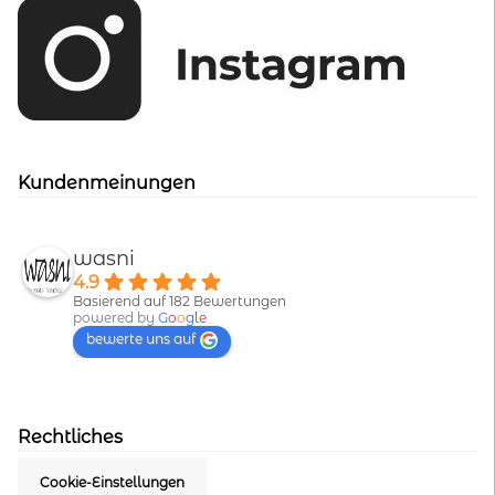
Kundenmeinungen
wasni
4.9
Basierend auf 182 Bewertungen
powered by
G
o
o
g
l
e
bewerte uns auf
Rechtliches
Cookie-Einstellungen