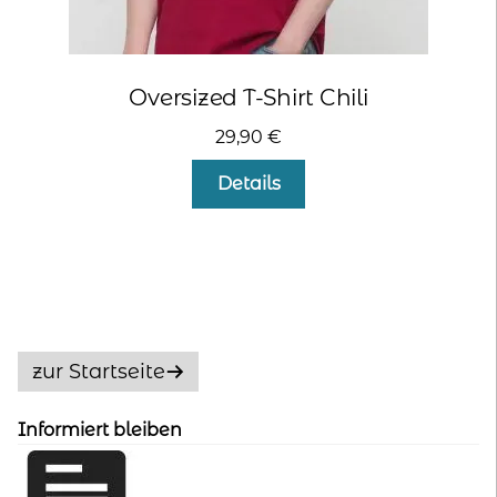
Oversized T-Shirt Chili
29,90
€
Dieses
Details
Produkt
weist
mehrere
Varianten
auf.
Die
Optionen
zur Startseite
können
auf
Informiert bleiben
der
Produktseite
gewählt