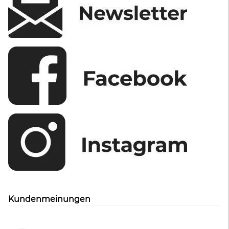
werden
Kundenmeinungen