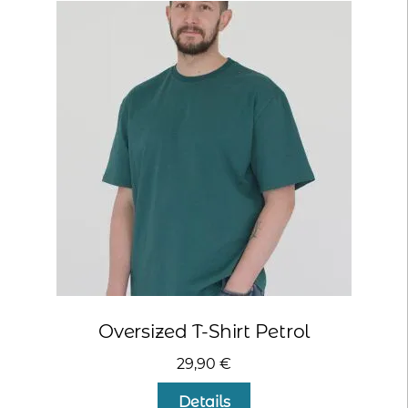
Oversized T-Shirt Petrol
29,90
€
Dieses
Details